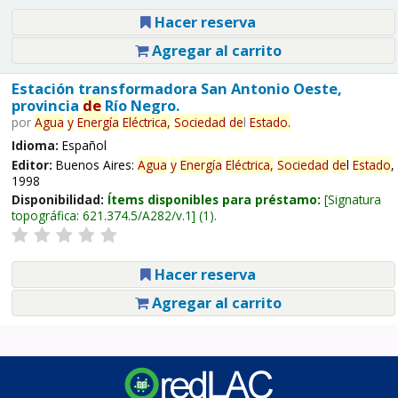
Hacer reserva
Agregar al carrito
Estación transformadora San Antonio Oeste,
provincia
de
Río Negro.
por
Agua
y
Energía
Eléctrica,
Sociedad
de
l
Estado
.
Idioma:
Español
Editor:
Buenos Aires:
Agua
y
Energía
Eléctrica,
Sociedad
de
l
Estado
,
1998
Disponibilidad:
Ítems disponibles para préstamo:
Signatura
topográfica:
621.374.5/A282/v.1
(1).
Hacer reserva
Agregar al carrito