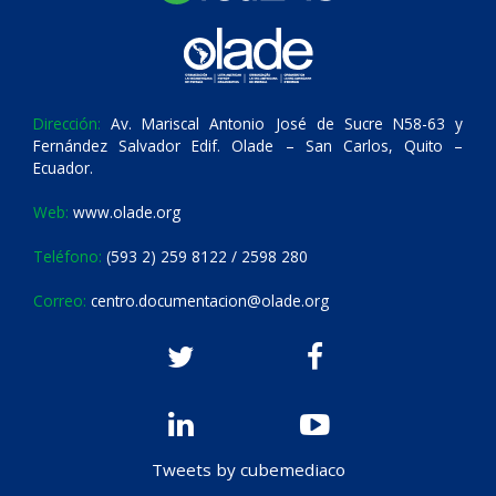
Dirección:
Av. Mariscal Antonio José de Sucre N58-63 y
Fernández Salvador Edif. Olade – San Carlos, Quito –
Ecuador.
Web:
www.olade.org
Teléfono:
(593 2) 259 8122 / 2598 280
Correo:
centro.documentacion@olade.org
Tweets by cubemediaco