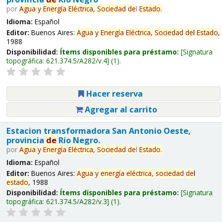
por
Agua
y
Energía
Eléctrica,
Sociedad
de
l
Estado
.
Idioma:
Español
Editor:
Buenos Aires:
Agua
y
Energía
Eléctrica,
Sociedad
de
l
Estado
,
1988
Disponibilidad:
Ítems disponibles para préstamo:
Signatura
topográfica:
621.374.5/A282/v.4
(1).
Hacer reserva
Agregar al carrito
Estacion transformadora San Antonio Oeste,
provincia
de
Río Negro.
por
Agua
y
Energía
Eléctrica,
Sociedad
de
l
Estado
.
Idioma:
Español
Editor:
Buenos Aires:
Agua
y
energía
eléctrica,
sociedad
de
l
estado
, 1988
Disponibilidad:
Ítems disponibles para préstamo:
Signatura
topográfica:
621.374.5/A282/v.3
(1).