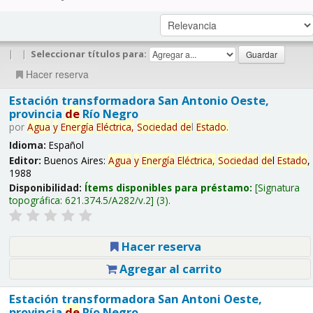
|
|
Seleccionar títulos para:
Hacer reserva
Estación transformadora San Antonio Oeste,
provincia
de
Río Negro
por
Agua
y
Energía
Eléctrica,
Sociedad
de
l
Estado
.
Idioma:
Español
Editor:
Buenos Aires:
Agua
y
Energía
Eléctrica,
Sociedad
de
l
Estado
,
1988
Disponibilidad:
Ítems disponibles para préstamo:
Signatura
topográfica:
621.374.5/A282/v.2
(3).
Hacer reserva
Agregar al carrito
Estación transformadora San Antoni Oeste,
provincia
de
Río Negro