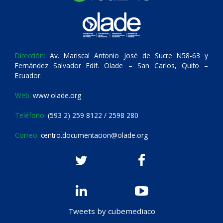
Dirección:
Av. Mariscal Antonio José de Sucre N58-63 y
Fernández Salvador Edif. Olade – San Carlos, Quito –
Ecuador.
Web:
www.olade.org
Teléfono:
(593 2) 259 8122 / 2598 280
Correo:
centro.documentacion@olade.org
Tweets by cubemediaco