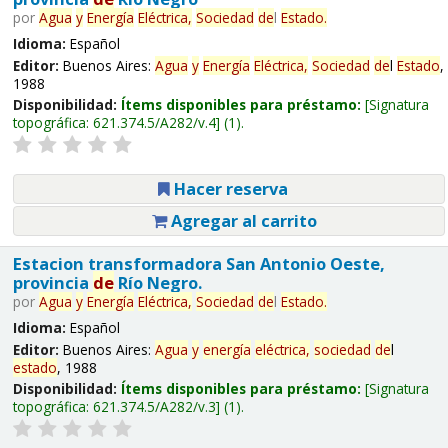
por
Agua
y
Energía
Eléctrica,
Sociedad
de
l
Estado
.
Idioma:
Español
Editor:
Buenos Aires:
Agua
y
Energía
Eléctrica,
Sociedad
de
l
Estado
,
1988
Disponibilidad:
Ítems disponibles para préstamo:
Signatura
topográfica:
621.374.5/A282/v.4
(1).
Hacer reserva
Agregar al carrito
Estacion transformadora San Antonio Oeste,
provincia
de
Río Negro.
por
Agua
y
Energía
Eléctrica,
Sociedad
de
l
Estado
.
Idioma:
Español
Editor:
Buenos Aires:
Agua
y
energía
eléctrica,
sociedad
de
l
estado
, 1988
Disponibilidad:
Ítems disponibles para préstamo:
Signatura
topográfica:
621.374.5/A282/v.3
(1).