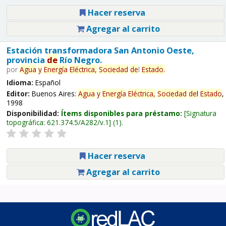
Hacer reserva
Agregar al carrito
Estación transformadora San Antonio Oeste,
provincia
de
Río Negro.
por
Agua
y
Energía
Eléctrica,
Sociedad
de
l
Estado
.
Idioma:
Español
Editor:
Buenos Aires:
Agua
y
Energía
Eléctrica,
Sociedad
de
l
Estado
,
1998
Disponibilidad:
Ítems disponibles para préstamo:
Signatura
topográfica:
621.374.5/A282/v.1
(1).
Hacer reserva
Agregar al carrito