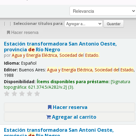
|
|
Seleccionar títulos para:
Hacer reserva
Estación transformadora San Antonio Oeste,
provincia
de
Río Negro
por
Agua
y
Energía
Eléctrica,
Sociedad
de
l
Estado
.
Idioma:
Español
Editor:
Buenos Aires:
Agua
y
Energía
Eléctrica,
Sociedad
de
l
Estado
,
1988
Disponibilidad:
Ítems disponibles para préstamo:
Signatura
topográfica:
621.374.5/A282/v.2
(3).
Hacer reserva
Agregar al carrito
Estación transformadora San Antoni Oeste,
provincia
de
Río Negro