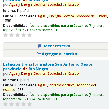
por
Agua
y
Energía
Eléctrica,
Sociedad
de
l
Estado
.
Idioma:
Español
Editor:
Buenos Aires:
Agua
y
Energía
Eléctrica,
Sociedad
de
l
Estado
,
1988
Disponibilidad:
Ítems disponibles para préstamo:
Signatura
topográfica:
621.374.5/A282/v.4
(1).
Hacer reserva
Agregar al carrito
Estacion transformadora San Antonio Oeste,
provincia
de
Río Negro.
por
Agua
y
Energía
Eléctrica,
Sociedad
de
l
Estado
.
Idioma:
Español
Editor:
Buenos Aires:
Agua
y
energía
eléctrica,
sociedad
de
l
estado
, 1988
Disponibilidad:
Ítems disponibles para préstamo:
Signatura
topográfica:
621.374.5/A282/v.3
(1).