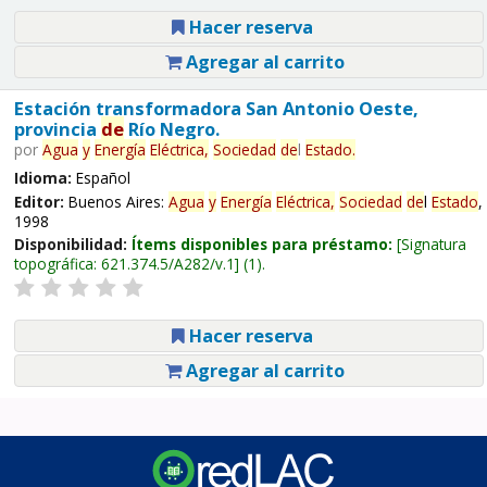
Hacer reserva
Agregar al carrito
Estación transformadora San Antonio Oeste,
provincia
de
Río Negro.
por
Agua
y
Energía
Eléctrica,
Sociedad
de
l
Estado
.
Idioma:
Español
Editor:
Buenos Aires:
Agua
y
Energía
Eléctrica,
Sociedad
de
l
Estado
,
1998
Disponibilidad:
Ítems disponibles para préstamo:
Signatura
topográfica:
621.374.5/A282/v.1
(1).
Hacer reserva
Agregar al carrito