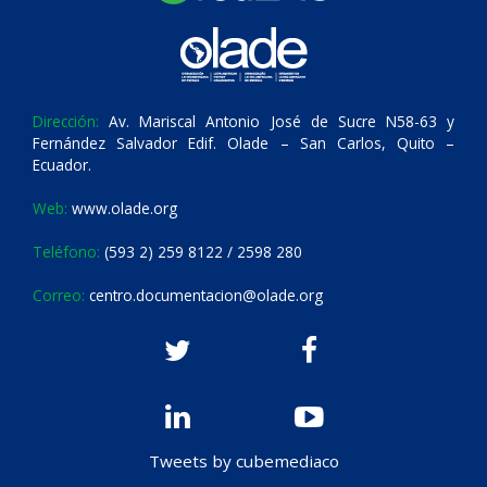
Dirección:
Av. Mariscal Antonio José de Sucre N58-63 y
Fernández Salvador Edif. Olade – San Carlos, Quito –
Ecuador.
Web:
www.olade.org
Teléfono:
(593 2) 259 8122 / 2598 280
Correo:
centro.documentacion@olade.org
Tweets by cubemediaco