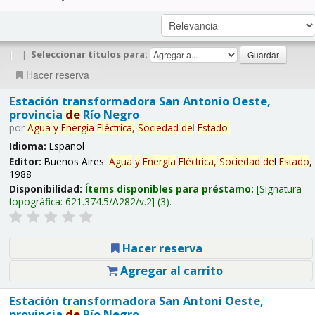
|
|
Seleccionar títulos para:
Hacer reserva
Estación transformadora San Antonio Oeste,
provincia
de
Río Negro
por
Agua
y
Energía
Eléctrica,
Sociedad
de
l
Estado
.
Idioma:
Español
Editor:
Buenos Aires:
Agua
y
Energía
Eléctrica,
Sociedad
de
l
Estado
,
1988
Disponibilidad:
Ítems disponibles para préstamo:
Signatura
topográfica:
621.374.5/A282/v.2
(3).
Hacer reserva
Agregar al carrito
Estación transformadora San Antoni Oeste,
provincia
de
Río Negro