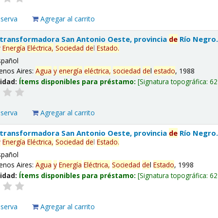
eserva
Agregar al carrito
 transformadora San Antonio Oeste, provincia
de
Río Negro
y
Energía
Eléctrica,
Sociedad
de
l
Estado
.
spañol
enos Aires:
Agua
y
energía
eléctrica,
sociedad
de
l
estado
, 1988
lidad:
Ítems disponibles para préstamo:
Signatura topográfica:
62
eserva
Agregar al carrito
 transformadora San Antonio Oeste, provincia
de
Río Negro
y
Energía
Eléctrica,
Sociedad
de
l
Estado
.
spañol
enos Aires:
Agua
y
Energía
Eléctrica,
Sociedad
de
l
Estado
, 1998
lidad:
Ítems disponibles para préstamo:
Signatura topográfica:
62
eserva
Agregar al carrito