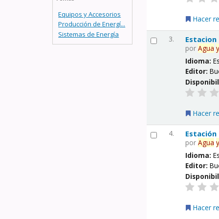
Equipos y Accesorios
Hacer r
Producción de Energí...
Sistemas de Energía
3.
Estacion
por
Agua
Idioma:
E
Editor:
Bu
Disponibi
Hacer r
4.
Estación
por
Agua
Idioma:
E
Editor:
Bu
Disponibi
Hacer r