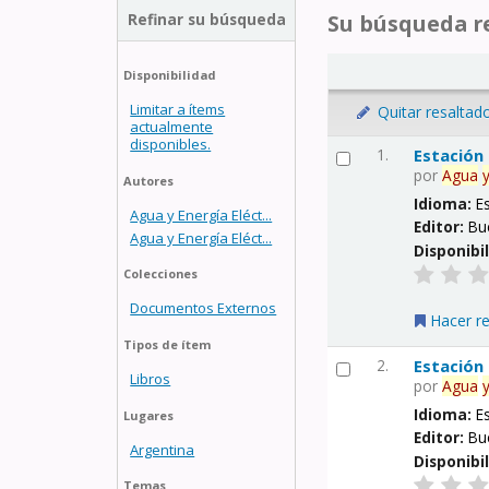
Refinar su búsqueda
Su búsqueda re
Disponibilidad
Limitar a ítems
Quitar resaltad
actualmente
disponibles.
1.
Estación
por
Agua
Autores
Idioma:
E
Agua y Energía Eléct...
Editor:
Bu
Agua y Energía Eléct...
Disponibi
Colecciones
Documentos Externos
Hacer r
Tipos de ítem
2.
Estación
Libros
por
Agua
Idioma:
E
Lugares
Editor:
Bu
Argentina
Disponibi
Temas