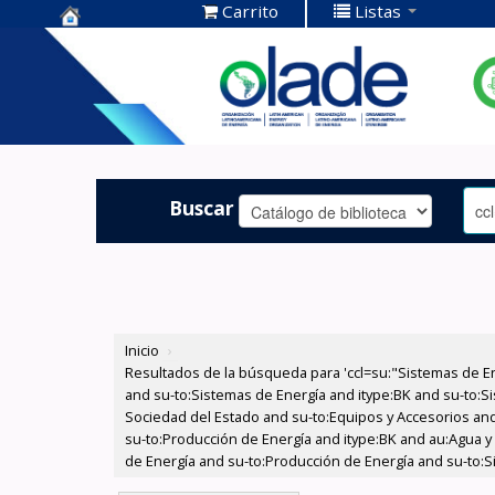
Carrito
Listas
Centro de
Documentación
OLADE -
Buscar
Inicio
›
Resultados de la búsqueda para 'ccl=su:"Sistemas de E
and su-to:Sistemas de Energía and itype:BK and su-to:Si
Sociedad del Estado and su-to:Equipos y Accesorios and 
su-to:Producción de Energía and itype:BK and au:Agua y
de Energía and su-to:Producción de Energía and su-to:Si