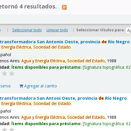
tornó 4 resultados.
|
Seleccionar todo
Limpiar todo
|
Seleccionar títulos para:
o
 transformadora San Antonio Oeste, provincia
de
Río Negro
y
Energía
Eléctrica,
Sociedad
de
l
Estado
.
spañol
enos Aires:
Agua
y
Energía
Eléctrica,
Sociedad
de
l
Estado
, 1988
lidad:
Ítems disponibles para préstamo:
Signatura topográfica:
62
eserva
Agregar al carrito
 transformadora San Antoni Oeste, provincia
de
Río Negro
y
Energía
Eléctrica,
Sociedad
de
l
Estado
.
spañol
enos Aires:
Agua
y
Energía
Eléctrica,
Sociedad
de
l
Estado
, 1988
lidad:
Ítems disponibles para préstamo:
Signatura topográfica:
62