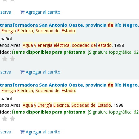
eserva
Agregar al carrito
 transformadora San Antonio Oeste, provincia
de
Río Negro
y
Energía
Eléctrica,
Sociedad
de
l
Estado
.
spañol
enos Aires:
Agua
y
energía
eléctrica,
sociedad
de
l
estado
, 1988
lidad:
Ítems disponibles para préstamo:
Signatura topográfica:
62
eserva
Agregar al carrito
 transformadora San Antonio Oeste, provincia
de
Río Negro
y
Energía
Eléctrica,
Sociedad
de
l
Estado
.
spañol
enos Aires:
Agua
y
Energía
Eléctrica,
Sociedad
de
l
Estado
, 1998
lidad:
Ítems disponibles para préstamo:
Signatura topográfica:
62
eserva
Agregar al carrito