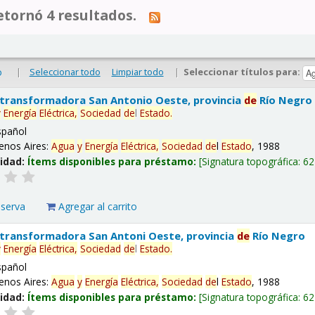
tornó 4 resultados.
|
Seleccionar todo
Limpiar todo
|
Seleccionar títulos para:
o
 transformadora San Antonio Oeste, provincia
de
Río Negro
y
Energía
Eléctrica,
Sociedad
de
l
Estado
.
spañol
enos Aires:
Agua
y
Energía
Eléctrica,
Sociedad
de
l
Estado
, 1988
lidad:
Ítems disponibles para préstamo:
Signatura topográfica:
62
eserva
Agregar al carrito
 transformadora San Antoni Oeste, provincia
de
Río Negro
y
Energía
Eléctrica,
Sociedad
de
l
Estado
.
spañol
enos Aires:
Agua
y
Energía
Eléctrica,
Sociedad
de
l
Estado
, 1988
lidad:
Ítems disponibles para préstamo:
Signatura topográfica:
62