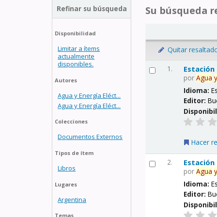
Refinar su búsqueda
Su búsqueda re
Disponibilidad
Limitar a ítems
Quitar resaltad
actualmente
disponibles.
1.
Estación
por
Agua
Autores
Idioma:
E
Agua y Energía Eléct...
Editor:
Bu
Agua y Energía Eléct...
Disponibi
Colecciones
Documentos Externos
Hacer r
Tipos de ítem
2.
Estación
Libros
por
Agua
Idioma:
E
Lugares
Editor:
Bu
Argentina
Disponibi
Temas