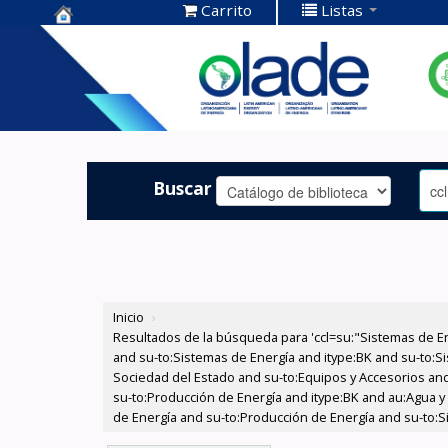
Carrito
Listas
Centro de
Documentación
OLADE -
Buscar
Inicio
›
Resultados de la búsqueda para 'ccl=su:"Sistemas de E
and su-to:Sistemas de Energía and itype:BK and su-to:Si
Sociedad del Estado and su-to:Equipos y Accesorios and 
su-to:Producción de Energía and itype:BK and au:Agua y
de Energía and su-to:Producción de Energía and su-to:Si