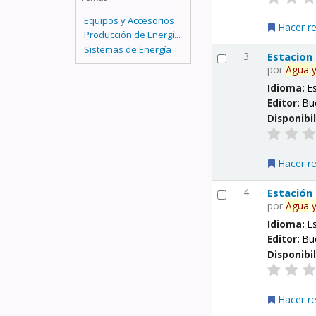
Equipos y Accesorios
Hacer r
Producción de Energí...
Sistemas de Energía
3.
Estacion
por
Agua
Idioma:
E
Editor:
Bu
Disponibi
Hacer r
4.
Estación
por
Agua
Idioma:
E
Editor:
Bu
Disponibi
Hacer r