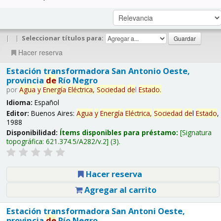
|
|
Seleccionar títulos para:
Hacer reserva
Estación transformadora San Antonio Oeste,
provincia
de
Río Negro
por
Agua
y
Energía
Eléctrica,
Sociedad
de
l
Estado
.
Idioma:
Español
Editor:
Buenos Aires:
Agua
y
Energía
Eléctrica,
Sociedad
de
l
Estado
,
1988
Disponibilidad:
Ítems disponibles para préstamo:
Signatura
topográfica:
621.374.5/A282/v.2
(3).
Hacer reserva
Agregar al carrito
Estación transformadora San Antoni Oeste,
provincia
de
Río Negro