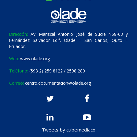
Dirección:
Av. Mariscal Antonio José de Sucre N58-63 y
Fernández Salvador Edif. Olade – San Carlos, Quito –
Ecuador.
Web:
www.olade.org
Teléfono:
(593 2) 259 8122 / 2598 280
Correo:
centro.documentacion@olade.org
Tweets by cubemediaco