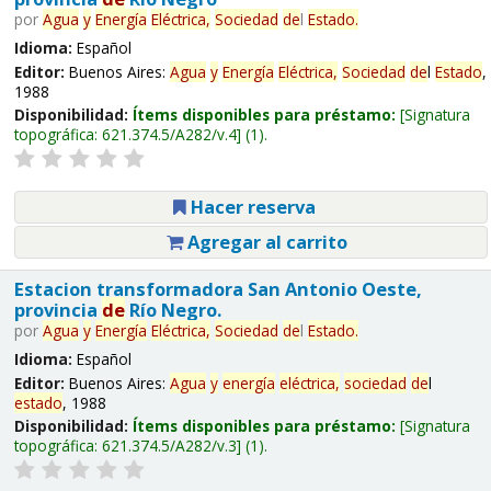
por
Agua
y
Energía
Eléctrica,
Sociedad
de
l
Estado
.
Idioma:
Español
Editor:
Buenos Aires:
Agua
y
Energía
Eléctrica,
Sociedad
de
l
Estado
,
1988
Disponibilidad:
Ítems disponibles para préstamo:
Signatura
topográfica:
621.374.5/A282/v.4
(1).
Hacer reserva
Agregar al carrito
Estacion transformadora San Antonio Oeste,
provincia
de
Río Negro.
por
Agua
y
Energía
Eléctrica,
Sociedad
de
l
Estado
.
Idioma:
Español
Editor:
Buenos Aires:
Agua
y
energía
eléctrica,
sociedad
de
l
estado
, 1988
Disponibilidad:
Ítems disponibles para préstamo:
Signatura
topográfica:
621.374.5/A282/v.3
(1).