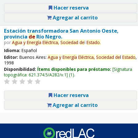
Hacer reserva
Agregar al carrito
Estación transformadora San Antonio Oeste,
provincia
de
Río Negro.
por
Agua
y
Energía
Eléctrica,
Sociedad
de
l
Estado
.
Idioma:
Español
Editor:
Buenos Aires:
Agua
y
Energía
Eléctrica,
Sociedad
de
l
Estado
,
1998
Disponibilidad:
Ítems disponibles para préstamo:
Signatura
topográfica:
621.374.5/A282/v.1
(1).
Hacer reserva
Agregar al carrito