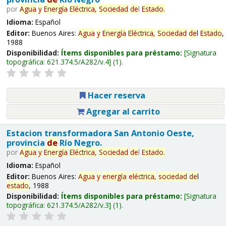
por
Agua
y
Energía
Eléctrica,
Sociedad
de
l
Estado
.
Idioma:
Español
Editor:
Buenos Aires:
Agua
y
Energía
Eléctrica,
Sociedad
de
l
Estado
,
1988
Disponibilidad:
Ítems disponibles para préstamo:
Signatura
topográfica:
621.374.5/A282/v.4
(1).
Hacer reserva
Agregar al carrito
Estacion transformadora San Antonio Oeste,
provincia
de
Río Negro.
por
Agua
y
Energía
Eléctrica,
Sociedad
de
l
Estado
.
Idioma:
Español
Editor:
Buenos Aires:
Agua
y
energía
eléctrica,
sociedad
de
l
estado
, 1988
Disponibilidad:
Ítems disponibles para préstamo:
Signatura
topográfica:
621.374.5/A282/v.3
(1).