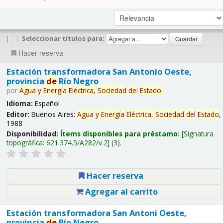
|
|
Seleccionar títulos para:
Hacer reserva
Estación transformadora San Antonio Oeste,
provincia
de
Río Negro
por
Agua
y
Energía
Eléctrica,
Sociedad
de
l
Estado
.
Idioma:
Español
Editor:
Buenos Aires:
Agua
y
Energía
Eléctrica,
Sociedad
de
l
Estado
,
1988
Disponibilidad:
Ítems disponibles para préstamo:
Signatura
topográfica:
621.374.5/A282/v.2
(3).
Hacer reserva
Agregar al carrito
Estación transformadora San Antoni Oeste,
provincia
de
Río Negro