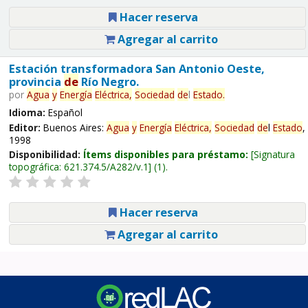
Hacer reserva
Agregar al carrito
Estación transformadora San Antonio Oeste,
provincia
de
Río Negro.
por
Agua
y
Energía
Eléctrica,
Sociedad
de
l
Estado
.
Idioma:
Español
Editor:
Buenos Aires:
Agua
y
Energía
Eléctrica,
Sociedad
de
l
Estado
,
1998
Disponibilidad:
Ítems disponibles para préstamo:
Signatura
topográfica:
621.374.5/A282/v.1
(1).
Hacer reserva
Agregar al carrito