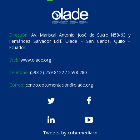
Dirección:
Av. Mariscal Antonio José de Sucre N58-63 y
Fernández Salvador Edif. Olade – San Carlos, Quito –
Ecuador.
Web:
www.olade.org
Teléfono:
(593 2) 259 8122 / 2598 280
Correo:
centro.documentacion@olade.org
Tweets by cubemediaco