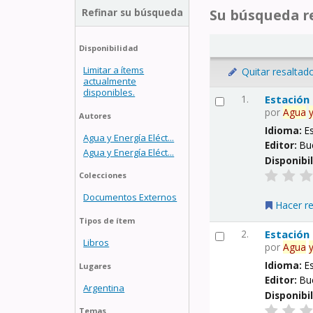
Refinar su búsqueda
Su búsqueda re
Disponibilidad
Limitar a ítems
Quitar resaltad
actualmente
disponibles.
1.
Estación
por
Agua
Autores
Idioma:
E
Agua y Energía Eléct...
Editor:
Bu
Agua y Energía Eléct...
Disponibi
Colecciones
Documentos Externos
Hacer r
Tipos de ítem
2.
Estación
Libros
por
Agua
Idioma:
E
Lugares
Editor:
Bu
Argentina
Disponibi
Temas