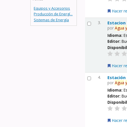
Equipos y Accesorios
Hacer r
Producción de Energí...
Sistemas de Energía
3.
Estacion
por
Agua
Idioma:
E
Editor:
Bu
Disponibi
Hacer r
4.
Estación
por
Agua
Idioma:
E
Editor:
Bu
Disponibi
Hacer r