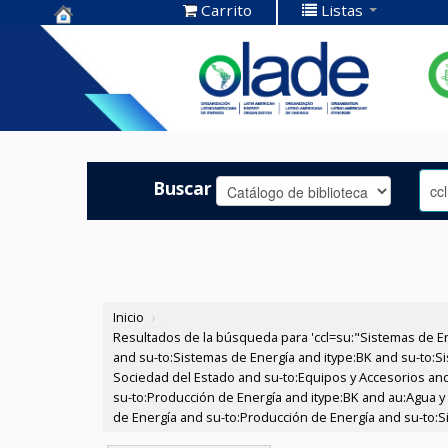
Carrito
Listas
Centro de
Documentación
OLADE -
Buscar
Inicio
›
Resultados de la búsqueda para 'ccl=su:"Sistemas de E
and su-to:Sistemas de Energía and itype:BK and su-to:Si
Sociedad del Estado and su-to:Equipos y Accesorios and 
su-to:Producción de Energía and itype:BK and au:Agua y
de Energía and su-to:Producción de Energía and su-to:S