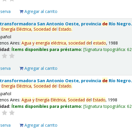
eserva
Agregar al carrito
 transformadora San Antonio Oeste, provincia
de
Río Negro
y
Energía
Eléctrica,
Sociedad
de
l
Estado
.
spañol
enos Aires:
Agua
y
energía
eléctrica,
sociedad
de
l
estado
, 1988
lidad:
Ítems disponibles para préstamo:
Signatura topográfica:
62
eserva
Agregar al carrito
 transformadora San Antonio Oeste, provincia
de
Río Negro
y
Energía
Eléctrica,
Sociedad
de
l
Estado
.
spañol
enos Aires:
Agua
y
Energía
Eléctrica,
Sociedad
de
l
Estado
, 1998
lidad:
Ítems disponibles para préstamo:
Signatura topográfica:
62
eserva
Agregar al carrito