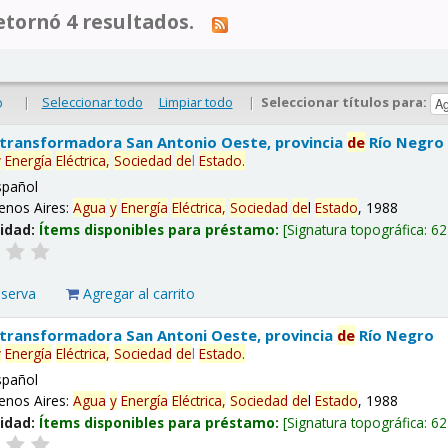
tornó 4 resultados.
|
Seleccionar todo
Limpiar todo
|
Seleccionar títulos para:
o
 transformadora San Antonio Oeste, provincia
de
Río Negro
y
Energía
Eléctrica,
Sociedad
de
l
Estado
.
spañol
enos Aires:
Agua
y
Energía
Eléctrica,
Sociedad
de
l
Estado
, 1988
lidad:
Ítems disponibles para préstamo:
Signatura topográfica:
62
eserva
Agregar al carrito
 transformadora San Antoni Oeste, provincia
de
Río Negro
y
Energía
Eléctrica,
Sociedad
de
l
Estado
.
spañol
enos Aires:
Agua
y
Energía
Eléctrica,
Sociedad
de
l
Estado
, 1988
lidad:
Ítems disponibles para préstamo:
Signatura topográfica:
62