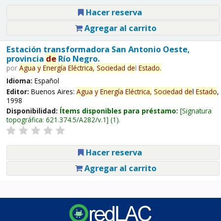
Hacer reserva
Agregar al carrito
Estación transformadora San Antonio Oeste,
provincia
de
Río Negro.
por
Agua
y
Energía
Eléctrica,
Sociedad
de
l
Estado
.
Idioma:
Español
Editor:
Buenos Aires:
Agua
y
Energía
Eléctrica,
Sociedad
de
l
Estado
,
1998
Disponibilidad:
Ítems disponibles para préstamo:
Signatura
topográfica:
621.374.5/A282/v.1
(1).
Hacer reserva
Agregar al carrito