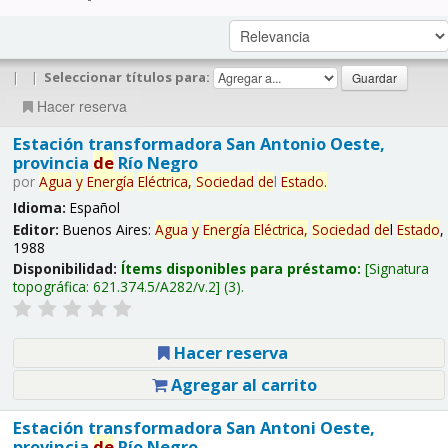
|
|
Seleccionar títulos para:
Hacer reserva
Estación transformadora San Antonio Oeste,
provincia
de
Río Negro
por
Agua
y
Energía
Eléctrica,
Sociedad
de
l
Estado
.
Idioma:
Español
Editor:
Buenos Aires:
Agua
y
Energía
Eléctrica,
Sociedad
de
l
Estado
,
1988
Disponibilidad:
Ítems disponibles para préstamo:
Signatura
topográfica:
621.374.5/A282/v.2
(3).
Hacer reserva
Agregar al carrito
Estación transformadora San Antoni Oeste,
provincia
de
Río Negro