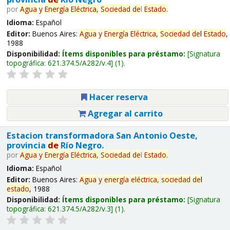
por
Agua
y
Energía
Eléctrica,
Sociedad
de
l
Estado
.
Idioma:
Español
Editor:
Buenos Aires:
Agua
y
Energía
Eléctrica,
Sociedad
de
l
Estado
,
1988
Disponibilidad:
Ítems disponibles para préstamo:
Signatura
topográfica:
621.374.5/A282/v.4
(1).
Hacer reserva
Agregar al carrito
Estacion transformadora San Antonio Oeste,
provincia
de
Río Negro.
por
Agua
y
Energía
Eléctrica,
Sociedad
de
l
Estado
.
Idioma:
Español
Editor:
Buenos Aires:
Agua
y
energía
eléctrica,
sociedad
de
l
estado
, 1988
Disponibilidad:
Ítems disponibles para préstamo:
Signatura
topográfica:
621.374.5/A282/v.3
(1).