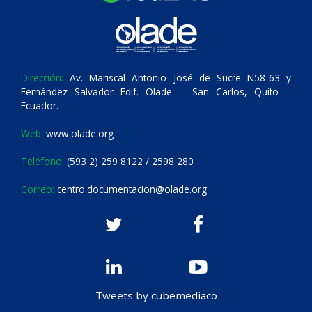
Dirección:
Av. Mariscal Antonio José de Sucre N58-63 y
Fernández Salvador Edif. Olade – San Carlos, Quito –
Ecuador.
Web:
www.olade.org
Teléfono:
(593 2) 259 8122 / 2598 280
Correo:
centro.documentacion@olade.org
Tweets by cubemediaco