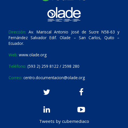
Dirección:
Av. Mariscal Antonio José de Sucre N58-63 y
Fernández Salvador Edif. Olade – San Carlos, Quito –
Ecuador.
Web:
www.olade.org
Teléfono:
(593 2) 259 8122 / 2598 280
Correo:
centro.documentacion@olade.org
Tweets by cubemediaco