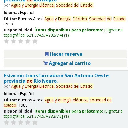
por
Agua
y
Energía
Eléctrica,
Sociedad
de
l
Estado
.
Idioma:
Español
Editor:
Buenos Aires:
Agua
y
Energía
Eléctrica,
Sociedad
de
l
Estado
,
1988
Disponibilidad:
Ítems disponibles para préstamo:
Signatura
topográfica:
621.374.5/A282/v.4
(1).
Hacer reserva
Agregar al carrito
Estacion transformadora San Antonio Oeste,
provincia
de
Río Negro.
por
Agua
y
Energía
Eléctrica,
Sociedad
de
l
Estado
.
Idioma:
Español
Editor:
Buenos Aires:
Agua
y
energía
eléctrica,
sociedad
de
l
estado
, 1988
Disponibilidad:
Ítems disponibles para préstamo:
Signatura
topográfica:
621.374.5/A282/v.3
(1).