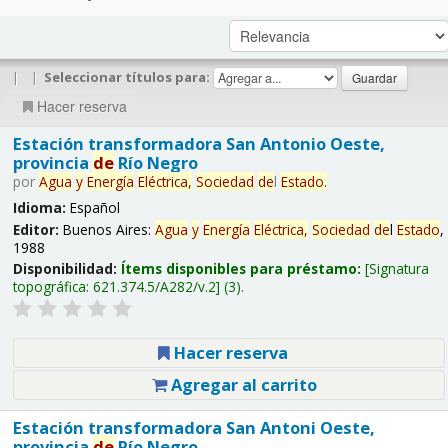
|
|
Seleccionar títulos para:
Hacer reserva
Estación transformadora San Antonio Oeste,
provincia
de
Río Negro
por
Agua
y
Energía
Eléctrica,
Sociedad
de
l
Estado
.
Idioma:
Español
Editor:
Buenos Aires:
Agua
y
Energía
Eléctrica,
Sociedad
de
l
Estado
,
1988
Disponibilidad:
Ítems disponibles para préstamo:
Signatura
topográfica:
621.374.5/A282/v.2
(3).
Hacer reserva
Agregar al carrito
Estación transformadora San Antoni Oeste,
provincia
de
Río Negro