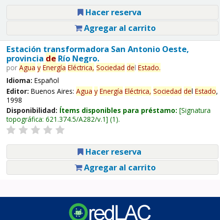
Hacer reserva
Agregar al carrito
Estación transformadora San Antonio Oeste,
provincia
de
Río Negro.
por
Agua
y
Energía
Eléctrica,
Sociedad
de
l
Estado
.
Idioma:
Español
Editor:
Buenos Aires:
Agua
y
Energía
Eléctrica,
Sociedad
de
l
Estado
,
1998
Disponibilidad:
Ítems disponibles para préstamo:
Signatura
topográfica:
621.374.5/A282/v.1
(1).
Hacer reserva
Agregar al carrito