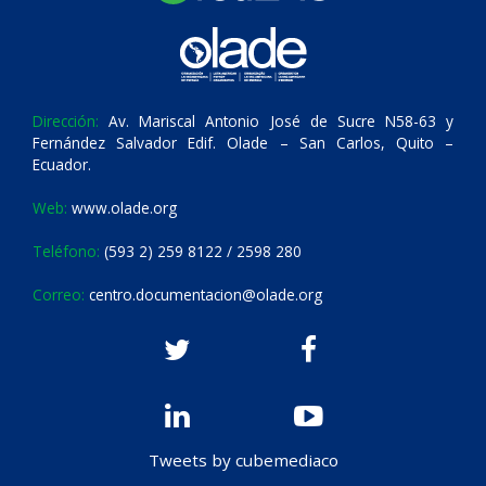
Dirección:
Av. Mariscal Antonio José de Sucre N58-63 y
Fernández Salvador Edif. Olade – San Carlos, Quito –
Ecuador.
Web:
www.olade.org
Teléfono:
(593 2) 259 8122 / 2598 280
Correo:
centro.documentacion@olade.org
Tweets by cubemediaco