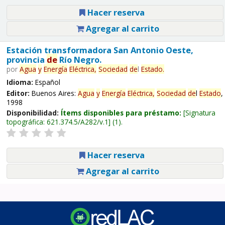
Hacer reserva
Agregar al carrito
Estación transformadora San Antonio Oeste,
provincia
de
Río Negro.
por
Agua
y
Energía
Eléctrica,
Sociedad
de
l
Estado
.
Idioma:
Español
Editor:
Buenos Aires:
Agua
y
Energía
Eléctrica,
Sociedad
de
l
Estado
,
1998
Disponibilidad:
Ítems disponibles para préstamo:
Signatura
topográfica:
621.374.5/A282/v.1
(1).
Hacer reserva
Agregar al carrito