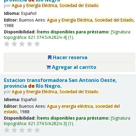
por
Agua
y
Energía
Eléctrica,
Sociedad
de
l
Estado
.
Idioma:
Español
Editor:
Buenos Aires:
Agua
y
Energía
Eléctrica,
Sociedad
de
l
Estado
,
1988
Disponibilidad:
Ítems disponibles para préstamo:
Signatura
topográfica:
621.374.5/A282/v.4
(1).
Hacer reserva
Agregar al carrito
Estacion transformadora San Antonio Oeste,
provincia
de
Río Negro.
por
Agua
y
Energía
Eléctrica,
Sociedad
de
l
Estado
.
Idioma:
Español
Editor:
Buenos Aires:
Agua
y
energía
eléctrica,
sociedad
de
l
estado
, 1988
Disponibilidad:
Ítems disponibles para préstamo:
Signatura
topográfica:
621.374.5/A282/v.3
(1).