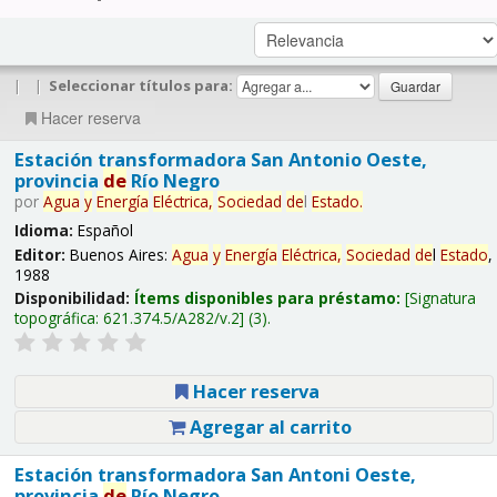
|
|
Seleccionar títulos para:
Hacer reserva
Estación transformadora San Antonio Oeste,
provincia
de
Río Negro
por
Agua
y
Energía
Eléctrica,
Sociedad
de
l
Estado
.
Idioma:
Español
Editor:
Buenos Aires:
Agua
y
Energía
Eléctrica,
Sociedad
de
l
Estado
,
1988
Disponibilidad:
Ítems disponibles para préstamo:
Signatura
topográfica:
621.374.5/A282/v.2
(3).
Hacer reserva
Agregar al carrito
Estación transformadora San Antoni Oeste,
provincia
de
Río Negro