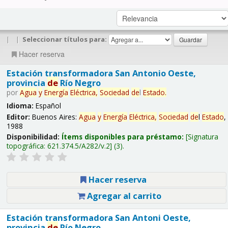
|
|
Seleccionar títulos para:
Hacer reserva
Estación transformadora San Antonio Oeste,
provincia
de
Río Negro
por
Agua
y
Energía
Eléctrica,
Sociedad
de
l
Estado
.
Idioma:
Español
Editor:
Buenos Aires:
Agua
y
Energía
Eléctrica,
Sociedad
de
l
Estado
,
1988
Disponibilidad:
Ítems disponibles para préstamo:
Signatura
topográfica:
621.374.5/A282/v.2
(3).
Hacer reserva
Agregar al carrito
Estación transformadora San Antoni Oeste,
provincia
de
Río Negro