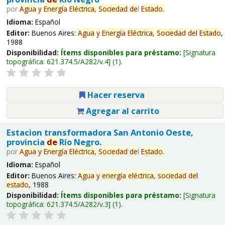
por
Agua
y
Energía
Eléctrica,
Sociedad
de
l
Estado
.
Idioma:
Español
Editor:
Buenos Aires:
Agua
y
Energía
Eléctrica,
Sociedad
de
l
Estado
,
1988
Disponibilidad:
Ítems disponibles para préstamo:
Signatura
topográfica:
621.374.5/A282/v.4
(1).
Hacer reserva
Agregar al carrito
Estacion transformadora San Antonio Oeste,
provincia
de
Río Negro.
por
Agua
y
Energía
Eléctrica,
Sociedad
de
l
Estado
.
Idioma:
Español
Editor:
Buenos Aires:
Agua
y
energía
eléctrica,
sociedad
de
l
estado
, 1988
Disponibilidad:
Ítems disponibles para préstamo:
Signatura
topográfica:
621.374.5/A282/v.3
(1).