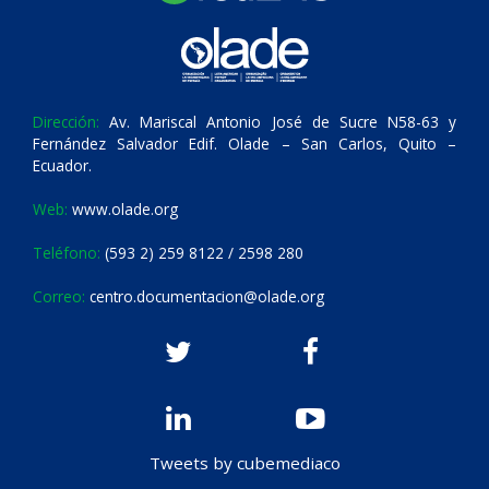
Dirección:
Av. Mariscal Antonio José de Sucre N58-63 y
Fernández Salvador Edif. Olade – San Carlos, Quito –
Ecuador.
Web:
www.olade.org
Teléfono:
(593 2) 259 8122 / 2598 280
Correo:
centro.documentacion@olade.org
Tweets by cubemediaco