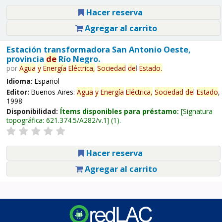
Hacer reserva
Agregar al carrito
Estación transformadora San Antonio Oeste,
provincia
de
Río Negro.
por
Agua
y
Energía
Eléctrica,
Sociedad
de
l
Estado
.
Idioma:
Español
Editor:
Buenos Aires:
Agua
y
Energía
Eléctrica,
Sociedad
de
l
Estado
,
1998
Disponibilidad:
Ítems disponibles para préstamo:
Signatura
topográfica:
621.374.5/A282/v.1
(1).
Hacer reserva
Agregar al carrito