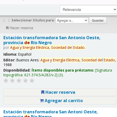
|
|
Seleccionar títulos para:
Hacer reserva
Estación transformadora San Antonio Oeste,
provincia
de
Río Negro
por
Agua
y
Energía
Eléctrica,
Sociedad
de
l
Estado
.
Idioma:
Español
Editor:
Buenos Aires:
Agua
y
Energía
Eléctrica,
Sociedad
de
l
Estado
,
1988
Disponibilidad:
Ítems disponibles para préstamo:
Signatura
topográfica:
621.374.5/A282/v.2
(3).
Hacer reserva
Agregar al carrito
Estación transformadora San Antoni Oeste,
provincia
de
Río Negro