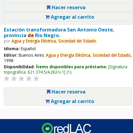
Hacer reserva
Agregar al carrito
Estación transformadora San Antonio Oeste,
provincia
de
Río Negro.
por
Agua
y
Energía
Eléctrica,
Sociedad
de
l
Estado
.
Idioma:
Español
Editor:
Buenos Aires:
Agua
y
Energía
Eléctrica,
Sociedad
de
l
Estado
,
1998
Disponibilidad:
Ítems disponibles para préstamo:
Signatura
topográfica:
621.374.5/A282/v.1
(1).
Hacer reserva
Agregar al carrito