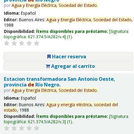
por
Agua
y
Energía
Eléctrica,
Sociedad
de
l
Estado
.
Idioma:
Español
Editor:
Buenos Aires:
Agua
y
Energía
Eléctrica,
Sociedad
de
l
Estado
,
1988
Disponibilidad:
Ítems disponibles para préstamo:
Signatura
topográfica:
621.374.5/A282/v.4
(1).
Hacer reserva
Agregar al carrito
Estacion transformadora San Antonio Oeste,
provincia
de
Río Negro.
por
Agua
y
Energía
Eléctrica,
Sociedad
de
l
Estado
.
Idioma:
Español
Editor:
Buenos Aires:
Agua
y
energía
eléctrica,
sociedad
de
l
estado
, 1988
Disponibilidad:
Ítems disponibles para préstamo:
Signatura
topográfica:
621.374.5/A282/v.3
(1).