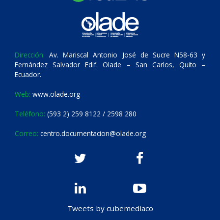
Dirección:
Av. Mariscal Antonio José de Sucre N58-63 y
Fernández Salvador Edif. Olade – San Carlos, Quito –
Ecuador.
Web:
www.olade.org
Teléfono:
(593 2) 259 8122 / 2598 280
Correo:
centro.documentacion@olade.org
Tweets by cubemediaco