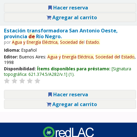
Hacer reserva
Agregar al carrito
Estación transformadora San Antonio Oeste,
provincia
de
Río Negro.
por
Agua
y
Energía
Eléctrica,
Sociedad
de
l
Estado
.
Idioma:
Español
Editor:
Buenos Aires:
Agua
y
Energía
Eléctrica,
Sociedad
de
l
Estado
,
1998
Disponibilidad:
Ítems disponibles para préstamo:
Signatura
topográfica:
621.374.5/A282/v.1
(1).
Hacer reserva
Agregar al carrito