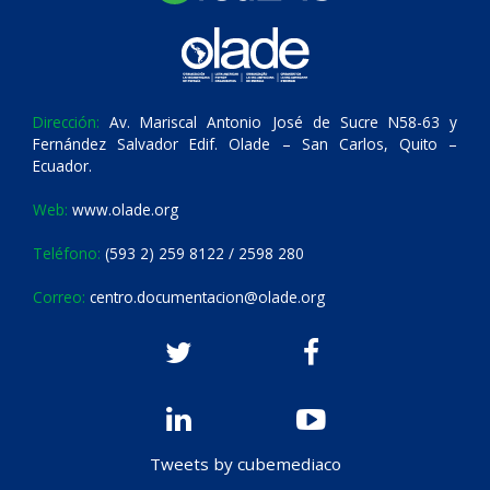
Dirección:
Av. Mariscal Antonio José de Sucre N58-63 y
Fernández Salvador Edif. Olade – San Carlos, Quito –
Ecuador.
Web:
www.olade.org
Teléfono:
(593 2) 259 8122 / 2598 280
Correo:
centro.documentacion@olade.org
Tweets by cubemediaco