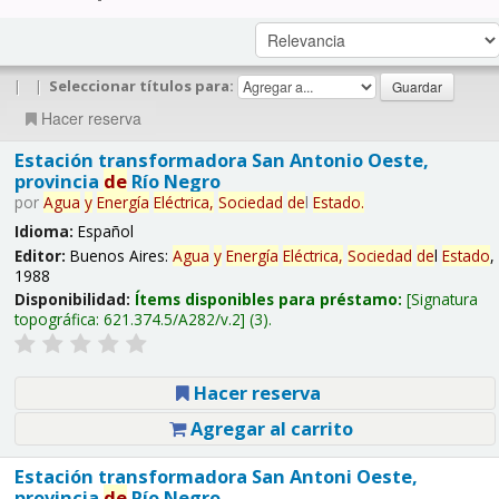
|
|
Seleccionar títulos para:
Hacer reserva
Estación transformadora San Antonio Oeste,
provincia
de
Río Negro
por
Agua
y
Energía
Eléctrica,
Sociedad
de
l
Estado
.
Idioma:
Español
Editor:
Buenos Aires:
Agua
y
Energía
Eléctrica,
Sociedad
de
l
Estado
,
1988
Disponibilidad:
Ítems disponibles para préstamo:
Signatura
topográfica:
621.374.5/A282/v.2
(3).
Hacer reserva
Agregar al carrito
Estación transformadora San Antoni Oeste,
provincia
de
Río Negro