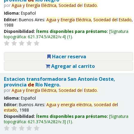
por
Agua
y
Energía
Eléctrica,
Sociedad
de
l
Estado
.
Idioma:
Español
Editor:
Buenos Aires:
Agua
y
Energía
Eléctrica,
Sociedad
de
l
Estado
,
1988
Disponibilidad:
Ítems disponibles para préstamo:
Signatura
topográfica:
621.374.5/A282/v.4
(1).
Hacer reserva
Agregar al carrito
Estacion transformadora San Antonio Oeste,
provincia
de
Río Negro.
por
Agua
y
Energía
Eléctrica,
Sociedad
de
l
Estado
.
Idioma:
Español
Editor:
Buenos Aires:
Agua
y
energía
eléctrica,
sociedad
de
l
estado
, 1988
Disponibilidad:
Ítems disponibles para préstamo:
Signatura
topográfica:
621.374.5/A282/v.3
(1).