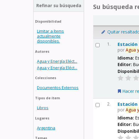
Refinar su búsqueda
Su búsqueda re
Disponibilidad
Limitar a ítems
Quitar resaltad
actualmente
disponibles.
1.
Estación
por
Agua
Autores
Idioma:
E
Agua y Energía Eléct...
Editor:
Bu
Agua y Energía Eléct...
Disponibi
Colecciones
Documentos Externos
Hacer r
Tipos de ítem
2.
Estación
Libros
por
Agua
Idioma:
E
Lugares
Editor:
Bu
Argentina
Disponibi
Temas