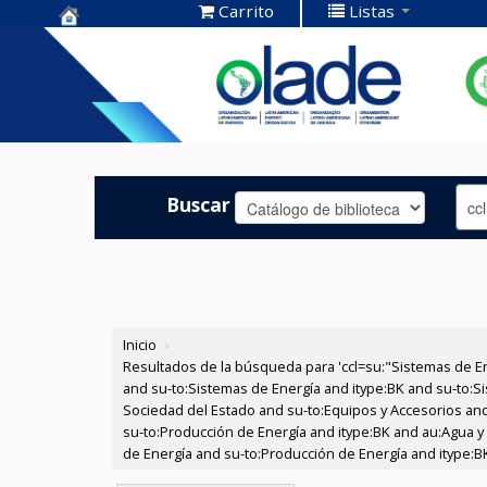
Carrito
Listas
Centro de
Documentación
OLADE -
Buscar
Inicio
›
Resultados de la búsqueda para 'ccl=su:"Sistemas de E
and su-to:Sistemas de Energía and itype:BK and su-to:Si
Sociedad del Estado and su-to:Equipos y Accesorios and 
su-to:Producción de Energía and itype:BK and au:Agua y
de Energía and su-to:Producción de Energía and itype:B