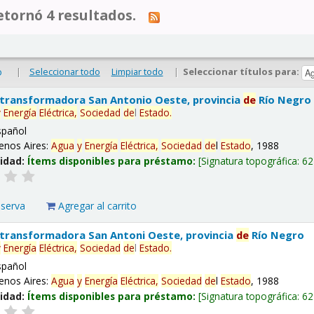
tornó 4 resultados.
|
Seleccionar todo
Limpiar todo
|
Seleccionar títulos para:
o
 transformadora San Antonio Oeste, provincia
de
Río Negro
y
Energía
Eléctrica,
Sociedad
de
l
Estado
.
spañol
enos Aires:
Agua
y
Energía
Eléctrica,
Sociedad
de
l
Estado
, 1988
lidad:
Ítems disponibles para préstamo:
Signatura topográfica:
62
eserva
Agregar al carrito
 transformadora San Antoni Oeste, provincia
de
Río Negro
y
Energía
Eléctrica,
Sociedad
de
l
Estado
.
spañol
enos Aires:
Agua
y
Energía
Eléctrica,
Sociedad
de
l
Estado
, 1988
lidad:
Ítems disponibles para préstamo:
Signatura topográfica:
62