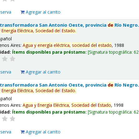
eserva
Agregar al carrito
 transformadora San Antonio Oeste, provincia
de
Río Negro
y
Energía
Eléctrica,
Sociedad
de
l
Estado
.
spañol
enos Aires:
Agua
y
energía
eléctrica,
sociedad
de
l
estado
, 1988
lidad:
Ítems disponibles para préstamo:
Signatura topográfica:
62
eserva
Agregar al carrito
 transformadora San Antonio Oeste, provincia
de
Río Negro
y
Energía
Eléctrica,
Sociedad
de
l
Estado
.
spañol
enos Aires:
Agua
y
Energía
Eléctrica,
Sociedad
de
l
Estado
, 1998
lidad:
Ítems disponibles para préstamo:
Signatura topográfica:
62
eserva
Agregar al carrito