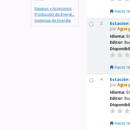
Equipos y Accesorios
Hacer r
Producción de Energí...
Sistemas de Energía
3.
Estacion
por
Agua
Idioma:
E
Editor:
Bu
Disponibi
Hacer r
4.
Estación
por
Agua
Idioma:
E
Editor:
Bu
Disponibi
Hacer r