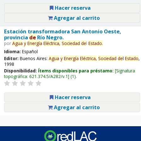
Hacer reserva
Agregar al carrito
Estación transformadora San Antonio Oeste,
provincia
de
Río Negro.
por
Agua
y
Energía
Eléctrica,
Sociedad
de
l
Estado
.
Idioma:
Español
Editor:
Buenos Aires:
Agua
y
Energía
Eléctrica,
Sociedad
de
l
Estado
,
1998
Disponibilidad:
Ítems disponibles para préstamo:
Signatura
topográfica:
621.374.5/A282/v.1
(1).
Hacer reserva
Agregar al carrito