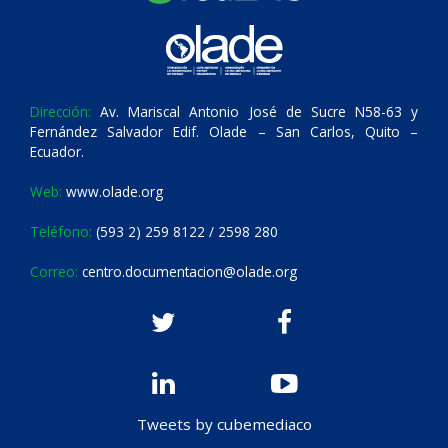
Dirección:
Av. Mariscal Antonio José de Sucre N58-63 y
Fernández Salvador Edif. Olade – San Carlos, Quito –
Ecuador.
Web:
www.olade.org
Teléfono:
(593 2) 259 8122 / 2598 280
Correo:
centro.documentacion@olade.org
Tweets by cubemediaco