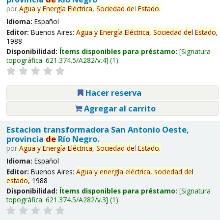
por
Agua
y
Energía
Eléctrica,
Sociedad
de
l
Estado
.
Idioma:
Español
Editor:
Buenos Aires:
Agua
y
Energía
Eléctrica,
Sociedad
de
l
Estado
,
1988
Disponibilidad:
Ítems disponibles para préstamo:
Signatura
topográfica:
621.374.5/A282/v.4
(1).
Hacer reserva
Agregar al carrito
Estacion transformadora San Antonio Oeste,
provincia
de
Río Negro.
por
Agua
y
Energía
Eléctrica,
Sociedad
de
l
Estado
.
Idioma:
Español
Editor:
Buenos Aires:
Agua
y
energía
eléctrica,
sociedad
de
l
estado
, 1988
Disponibilidad:
Ítems disponibles para préstamo:
Signatura
topográfica:
621.374.5/A282/v.3
(1).