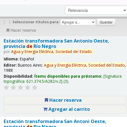
|
|
Seleccionar títulos para:
Hacer reserva
Estación transformadora San Antonio Oeste,
provincia
de
Río Negro
por
Agua
y
Energía
Eléctrica,
Sociedad
de
l
Estado
.
Idioma:
Español
Editor:
Buenos Aires:
Agua
y
Energía
Eléctrica,
Sociedad
de
l
Estado
,
1988
Disponibilidad:
Ítems disponibles para préstamo:
Signatura
topográfica:
621.374.5/A282/v.2
(3).
Hacer reserva
Agregar al carrito
Estación transformadora San Antoni Oeste,
provincia
de
Río Negro