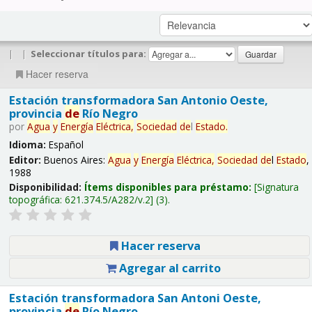
|
|
Seleccionar títulos para:
Hacer reserva
Estación transformadora San Antonio Oeste,
provincia
de
Río Negro
por
Agua
y
Energía
Eléctrica,
Sociedad
de
l
Estado
.
Idioma:
Español
Editor:
Buenos Aires:
Agua
y
Energía
Eléctrica,
Sociedad
de
l
Estado
,
1988
Disponibilidad:
Ítems disponibles para préstamo:
Signatura
topográfica:
621.374.5/A282/v.2
(3).
Hacer reserva
Agregar al carrito
Estación transformadora San Antoni Oeste,
provincia
de
Río Negro