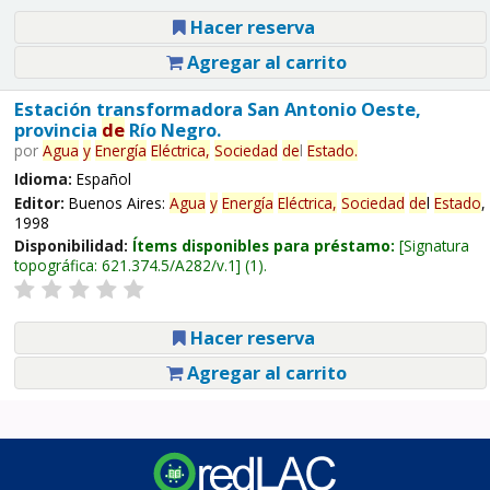
Hacer reserva
Agregar al carrito
Estación transformadora San Antonio Oeste,
provincia
de
Río Negro.
por
Agua
y
Energía
Eléctrica,
Sociedad
de
l
Estado
.
Idioma:
Español
Editor:
Buenos Aires:
Agua
y
Energía
Eléctrica,
Sociedad
de
l
Estado
,
1998
Disponibilidad:
Ítems disponibles para préstamo:
Signatura
topográfica:
621.374.5/A282/v.1
(1).
Hacer reserva
Agregar al carrito