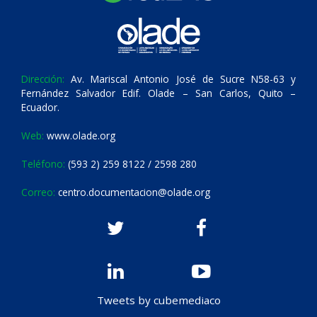
Dirección:
Av. Mariscal Antonio José de Sucre N58-63 y
Fernández Salvador Edif. Olade – San Carlos, Quito –
Ecuador.
Web:
www.olade.org
Teléfono:
(593 2) 259 8122 / 2598 280
Correo:
centro.documentacion@olade.org
Tweets by cubemediaco