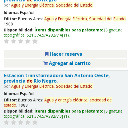
por
Agua
y
Energía
Eléctrica,
Sociedad
de
l
Estado
.
Idioma:
Español
Editor:
Buenos Aires:
Agua
y
Energía
Eléctrica,
Sociedad
de
l
Estado
,
1988
Disponibilidad:
Ítems disponibles para préstamo:
Signatura
topográfica:
621.374.5/A282/v.4
(1).
Hacer reserva
Agregar al carrito
Estacion transformadora San Antonio Oeste,
provincia
de
Río Negro.
por
Agua
y
Energía
Eléctrica,
Sociedad
de
l
Estado
.
Idioma:
Español
Editor:
Buenos Aires:
Agua
y
energía
eléctrica,
sociedad
de
l
estado
, 1988
Disponibilidad:
Ítems disponibles para préstamo:
Signatura
topográfica:
621.374.5/A282/v.3
(1).