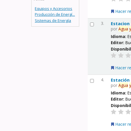
Equipos y Accesorios
Hacer r
Producción de Energí...
Sistemas de Energía
3.
Estacion
por
Agua
Idioma:
E
Editor:
Bu
Disponibi
Hacer r
4.
Estación
por
Agua
Idioma:
E
Editor:
Bu
Disponibi
Hacer r