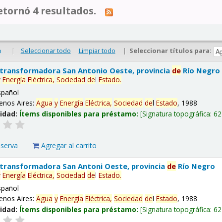
tornó 4 resultados.
|
Seleccionar todo
Limpiar todo
|
Seleccionar títulos para:
o
 transformadora San Antonio Oeste, provincia
de
Río Negro
y
Energía
Eléctrica,
Sociedad
de
l
Estado
.
spañol
enos Aires:
Agua
y
Energía
Eléctrica,
Sociedad
de
l
Estado
, 1988
lidad:
Ítems disponibles para préstamo:
Signatura topográfica:
62
eserva
Agregar al carrito
 transformadora San Antoni Oeste, provincia
de
Río Negro
y
Energía
Eléctrica,
Sociedad
de
l
Estado
.
spañol
enos Aires:
Agua
y
Energía
Eléctrica,
Sociedad
de
l
Estado
, 1988
lidad:
Ítems disponibles para préstamo:
Signatura topográfica:
62