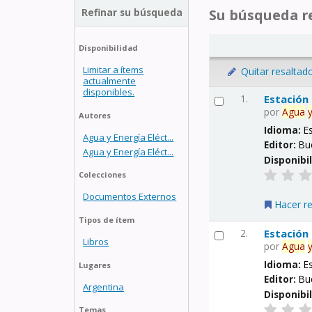
Refinar su búsqueda
Su búsqueda re
Disponibilidad
Limitar a ítems
Quitar resaltad
actualmente
disponibles.
1.
Estación
por
Agua
Autores
Idioma:
E
Agua y Energía Eléct...
Editor:
Bu
Agua y Energía Eléct...
Disponibi
Colecciones
Documentos Externos
Hacer r
Tipos de ítem
2.
Estación
Libros
por
Agua
Idioma:
E
Lugares
Editor:
Bu
Argentina
Disponibi
Temas