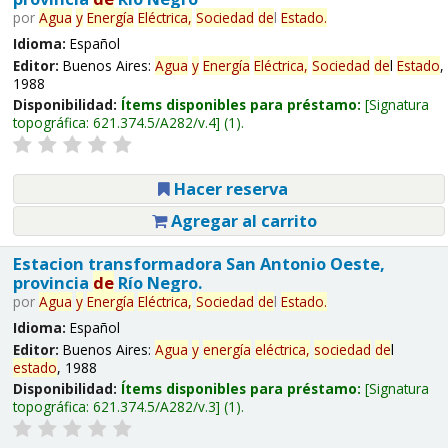
por
Agua
y
Energía
Eléctrica,
Sociedad
de
l
Estado
.
Idioma:
Español
Editor:
Buenos Aires:
Agua
y
Energía
Eléctrica,
Sociedad
de
l
Estado
,
1988
Disponibilidad:
Ítems disponibles para préstamo:
Signatura
topográfica:
621.374.5/A282/v.4
(1).
Hacer reserva
Agregar al carrito
Estacion transformadora San Antonio Oeste,
provincia
de
Río Negro.
por
Agua
y
Energía
Eléctrica,
Sociedad
de
l
Estado
.
Idioma:
Español
Editor:
Buenos Aires:
Agua
y
energía
eléctrica,
sociedad
de
l
estado
, 1988
Disponibilidad:
Ítems disponibles para préstamo:
Signatura
topográfica:
621.374.5/A282/v.3
(1).