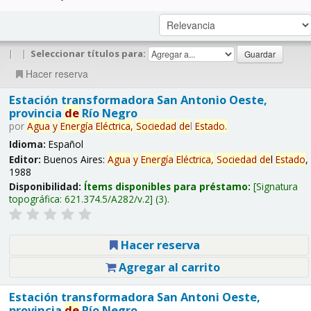
|
|
Seleccionar títulos para:
Hacer reserva
Estación transformadora San Antonio Oeste,
provincia
de
Río Negro
por
Agua
y
Energía
Eléctrica,
Sociedad
de
l
Estado
.
Idioma:
Español
Editor:
Buenos Aires:
Agua
y
Energía
Eléctrica,
Sociedad
de
l
Estado
,
1988
Disponibilidad:
Ítems disponibles para préstamo:
Signatura
topográfica:
621.374.5/A282/v.2
(3).
Hacer reserva
Agregar al carrito
Estación transformadora San Antoni Oeste,
provincia
de
Río Negro