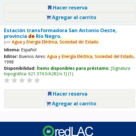
Hacer reserva
Agregar al carrito
Estación transformadora San Antonio Oeste,
provincia
de
Río Negro.
por
Agua
y
Energía
Eléctrica,
Sociedad
de
l
Estado
.
Idioma:
Español
Editor:
Buenos Aires:
Agua
y
Energía
Eléctrica,
Sociedad
de
l
Estado
,
1998
Disponibilidad:
Ítems disponibles para préstamo:
Signatura
topográfica:
621.374.5/A282/v.1
(1).
Hacer reserva
Agregar al carrito