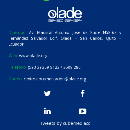
Dirección:
Av. Mariscal Antonio José de Sucre N58-63 y
Fernández Salvador Edif. Olade – San Carlos, Quito –
Ecuador.
Web:
www.olade.org
Teléfono:
(593 2) 259 8122 / 2598 280
Correo:
centro.documentacion@olade.org
Tweets by cubemediaco