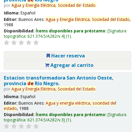
por
Agua
y
Energía
Eléctrica,
Sociedad
de
l
Estado
.
Idioma:
Español
Editor:
Buenos Aires:
Agua
y
Energía
Eléctrica,
Sociedad
de
l
Estado
,
1988
Disponibilidad:
Ítems disponibles para préstamo:
Signatura
topográfica:
621.374.5/A282/v.4
(1).
Hacer reserva
Agregar al carrito
Estacion transformadora San Antonio Oeste,
provincia
de
Río Negro.
por
Agua
y
Energía
Eléctrica,
Sociedad
de
l
Estado
.
Idioma:
Español
Editor:
Buenos Aires:
Agua
y
energía
eléctrica,
sociedad
de
l
estado
, 1988
Disponibilidad:
Ítems disponibles para préstamo:
Signatura
topográfica:
621.374.5/A282/v.3
(1).