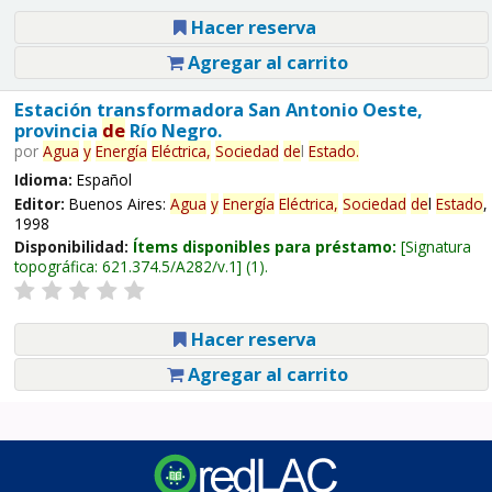
Hacer reserva
Agregar al carrito
Estación transformadora San Antonio Oeste,
provincia
de
Río Negro.
por
Agua
y
Energía
Eléctrica,
Sociedad
de
l
Estado
.
Idioma:
Español
Editor:
Buenos Aires:
Agua
y
Energía
Eléctrica,
Sociedad
de
l
Estado
,
1998
Disponibilidad:
Ítems disponibles para préstamo:
Signatura
topográfica:
621.374.5/A282/v.1
(1).
Hacer reserva
Agregar al carrito