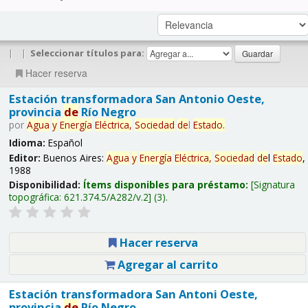
|
|
Seleccionar títulos para:
Hacer reserva
Estación transformadora San Antonio Oeste,
provincia
de
Río Negro
por
Agua
y
Energía
Eléctrica,
Sociedad
de
l
Estado
.
Idioma:
Español
Editor:
Buenos Aires:
Agua
y
Energía
Eléctrica,
Sociedad
de
l
Estado
,
1988
Disponibilidad:
Ítems disponibles para préstamo:
Signatura
topográfica:
621.374.5/A282/v.2
(3).
Hacer reserva
Agregar al carrito
Estación transformadora San Antoni Oeste,
provincia
de
Río Negro