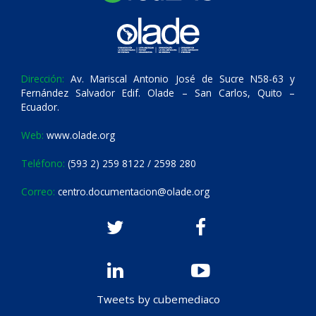
Dirección:
Av. Mariscal Antonio José de Sucre N58-63 y
Fernández Salvador Edif. Olade – San Carlos, Quito –
Ecuador.
Web:
www.olade.org
Teléfono:
(593 2) 259 8122 / 2598 280
Correo:
centro.documentacion@olade.org
Tweets by cubemediaco