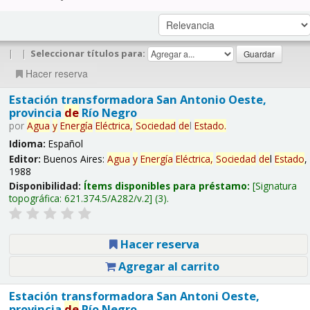
|
|
Seleccionar títulos para:
Hacer reserva
Estación transformadora San Antonio Oeste,
provincia
de
Río Negro
por
Agua
y
Energía
Eléctrica,
Sociedad
de
l
Estado
.
Idioma:
Español
Editor:
Buenos Aires:
Agua
y
Energía
Eléctrica,
Sociedad
de
l
Estado
,
1988
Disponibilidad:
Ítems disponibles para préstamo:
Signatura
topográfica:
621.374.5/A282/v.2
(3).
Hacer reserva
Agregar al carrito
Estación transformadora San Antoni Oeste,
provincia
de
Río Negro