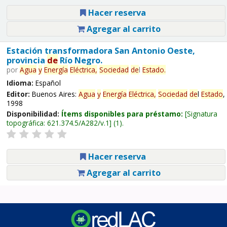
Hacer reserva
Agregar al carrito
Estación transformadora San Antonio Oeste,
provincia
de
Río Negro.
por
Agua
y
Energía
Eléctrica,
Sociedad
de
l
Estado
.
Idioma:
Español
Editor:
Buenos Aires:
Agua
y
Energía
Eléctrica,
Sociedad
de
l
Estado
,
1998
Disponibilidad:
Ítems disponibles para préstamo:
Signatura
topográfica:
621.374.5/A282/v.1
(1).
Hacer reserva
Agregar al carrito