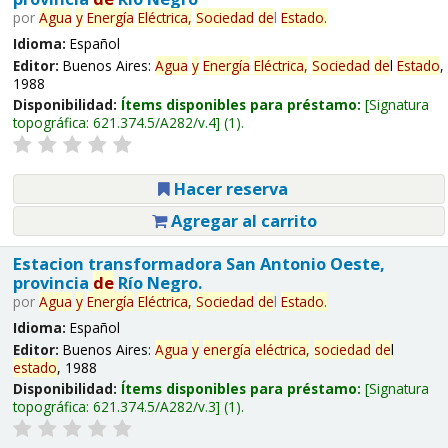
por
Agua
y
Energía
Eléctrica,
Sociedad
de
l
Estado
.
Idioma:
Español
Editor:
Buenos Aires:
Agua
y
Energía
Eléctrica,
Sociedad
de
l
Estado
,
1988
Disponibilidad:
Ítems disponibles para préstamo:
Signatura
topográfica:
621.374.5/A282/v.4
(1).
Hacer reserva
Agregar al carrito
Estacion transformadora San Antonio Oeste,
provincia
de
Río Negro.
por
Agua
y
Energía
Eléctrica,
Sociedad
de
l
Estado
.
Idioma:
Español
Editor:
Buenos Aires:
Agua
y
energía
eléctrica,
sociedad
de
l
estado
, 1988
Disponibilidad:
Ítems disponibles para préstamo:
Signatura
topográfica:
621.374.5/A282/v.3
(1).