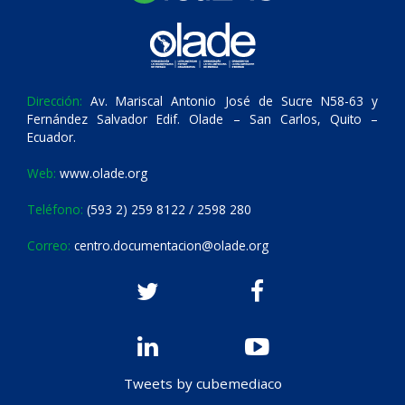
Dirección:
Av. Mariscal Antonio José de Sucre N58-63 y
Fernández Salvador Edif. Olade – San Carlos, Quito –
Ecuador.
Web:
www.olade.org
Teléfono:
(593 2) 259 8122 / 2598 280
Correo:
centro.documentacion@olade.org
Tweets by cubemediaco