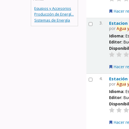
Equipos y Accesorios
Hacer r
Producción de Energí...
Sistemas de Energía
3.
Estacion
por
Agua
Idioma:
E
Editor:
Bu
Disponibi
Hacer r
4.
Estación
por
Agua
Idioma:
E
Editor:
Bu
Disponibi
Hacer r