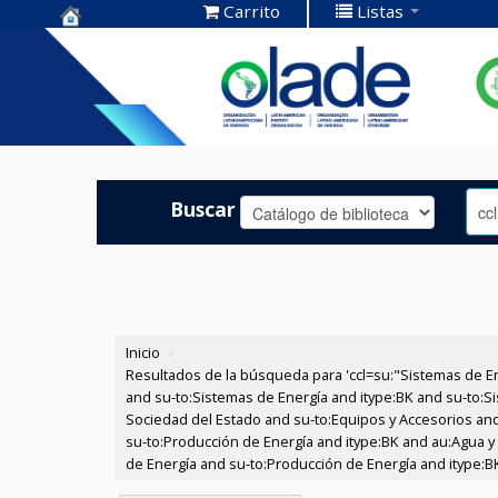
Carrito
Listas
Centro de
Documentación
OLADE -
Buscar
Inicio
›
Resultados de la búsqueda para 'ccl=su:"Sistemas de E
and su-to:Sistemas de Energía and itype:BK and su-to:Si
Sociedad del Estado and su-to:Equipos y Accesorios and 
su-to:Producción de Energía and itype:BK and au:Agua y
de Energía and su-to:Producción de Energía and itype:BK