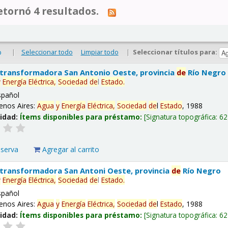
tornó 4 resultados.
|
Seleccionar todo
Limpiar todo
|
Seleccionar títulos para:
o
 transformadora San Antonio Oeste, provincia
de
Río Negro
y
Energía
Eléctrica,
Sociedad
de
l
Estado
.
spañol
enos Aires:
Agua
y
Energía
Eléctrica,
Sociedad
de
l
Estado
, 1988
lidad:
Ítems disponibles para préstamo:
Signatura topográfica:
62
eserva
Agregar al carrito
 transformadora San Antoni Oeste, provincia
de
Río Negro
y
Energía
Eléctrica,
Sociedad
de
l
Estado
.
spañol
enos Aires:
Agua
y
Energía
Eléctrica,
Sociedad
de
l
Estado
, 1988
lidad:
Ítems disponibles para préstamo:
Signatura topográfica:
62