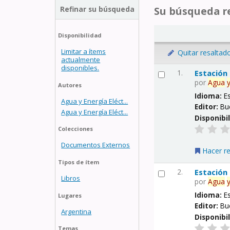
Refinar su búsqueda
Su búsqueda re
Disponibilidad
Limitar a ítems
Quitar resaltad
actualmente
disponibles.
1.
Estación
por
Agua
Autores
Idioma:
E
Agua y Energía Eléct...
Editor:
Bu
Agua y Energía Eléct...
Disponibi
Colecciones
Documentos Externos
Hacer r
Tipos de ítem
2.
Estación
Libros
por
Agua
Idioma:
E
Lugares
Editor:
Bu
Argentina
Disponibi
Temas