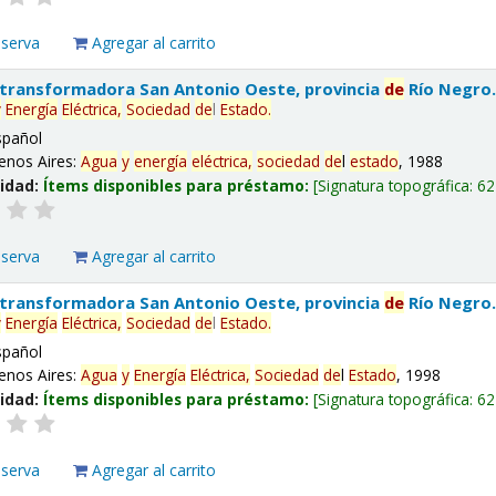
eserva
Agregar al carrito
 transformadora San Antonio Oeste, provincia
de
Río Negro
y
Energía
Eléctrica,
Sociedad
de
l
Estado
.
spañol
enos Aires:
Agua
y
energía
eléctrica,
sociedad
de
l
estado
, 1988
lidad:
Ítems disponibles para préstamo:
Signatura topográfica:
62
eserva
Agregar al carrito
 transformadora San Antonio Oeste, provincia
de
Río Negro
y
Energía
Eléctrica,
Sociedad
de
l
Estado
.
spañol
enos Aires:
Agua
y
Energía
Eléctrica,
Sociedad
de
l
Estado
, 1998
lidad:
Ítems disponibles para préstamo:
Signatura topográfica:
62
eserva
Agregar al carrito