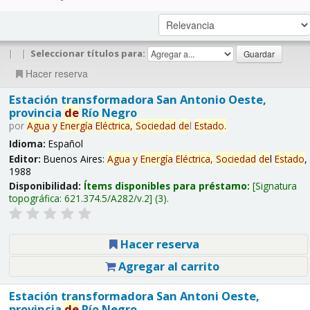
|
|
Seleccionar títulos para:
Hacer reserva
Estación transformadora San Antonio Oeste,
provincia
de
Río Negro
por
Agua
y
Energía
Eléctrica,
Sociedad
de
l
Estado
.
Idioma:
Español
Editor:
Buenos Aires:
Agua
y
Energía
Eléctrica,
Sociedad
de
l
Estado
,
1988
Disponibilidad:
Ítems disponibles para préstamo:
Signatura
topográfica:
621.374.5/A282/v.2
(3).
Hacer reserva
Agregar al carrito
Estación transformadora San Antoni Oeste,
provincia
de
Río Negro