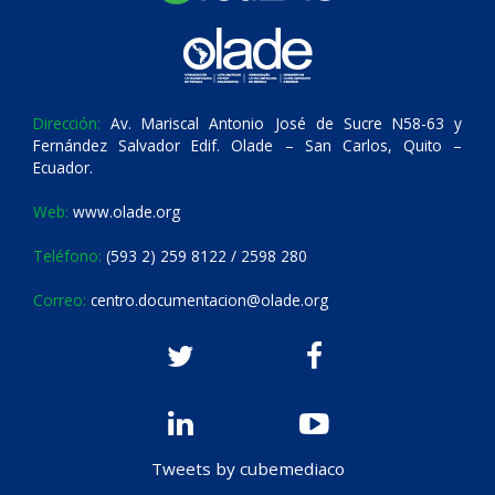
Dirección:
Av. Mariscal Antonio José de Sucre N58-63 y
Fernández Salvador Edif. Olade – San Carlos, Quito –
Ecuador.
Web:
www.olade.org
Teléfono:
(593 2) 259 8122 / 2598 280
Correo:
centro.documentacion@olade.org
Tweets by cubemediaco