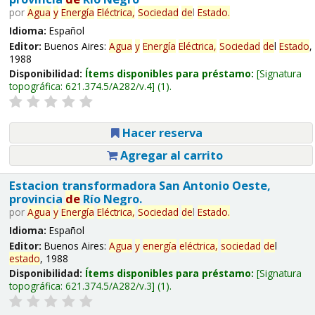
por
Agua
y
Energía
Eléctrica,
Sociedad
de
l
Estado
.
Idioma:
Español
Editor:
Buenos Aires:
Agua
y
Energía
Eléctrica,
Sociedad
de
l
Estado
,
1988
Disponibilidad:
Ítems disponibles para préstamo:
Signatura
topográfica:
621.374.5/A282/v.4
(1).
Hacer reserva
Agregar al carrito
Estacion transformadora San Antonio Oeste,
provincia
de
Río Negro.
por
Agua
y
Energía
Eléctrica,
Sociedad
de
l
Estado
.
Idioma:
Español
Editor:
Buenos Aires:
Agua
y
energía
eléctrica,
sociedad
de
l
estado
, 1988
Disponibilidad:
Ítems disponibles para préstamo:
Signatura
topográfica:
621.374.5/A282/v.3
(1).