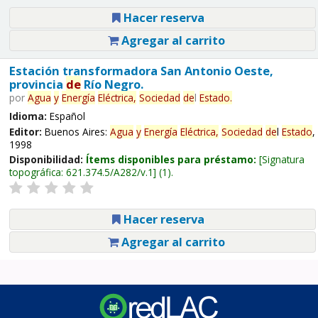
Hacer reserva
Agregar al carrito
Estación transformadora San Antonio Oeste,
provincia
de
Río Negro.
por
Agua
y
Energía
Eléctrica,
Sociedad
de
l
Estado
.
Idioma:
Español
Editor:
Buenos Aires:
Agua
y
Energía
Eléctrica,
Sociedad
de
l
Estado
,
1998
Disponibilidad:
Ítems disponibles para préstamo:
Signatura
topográfica:
621.374.5/A282/v.1
(1).
Hacer reserva
Agregar al carrito