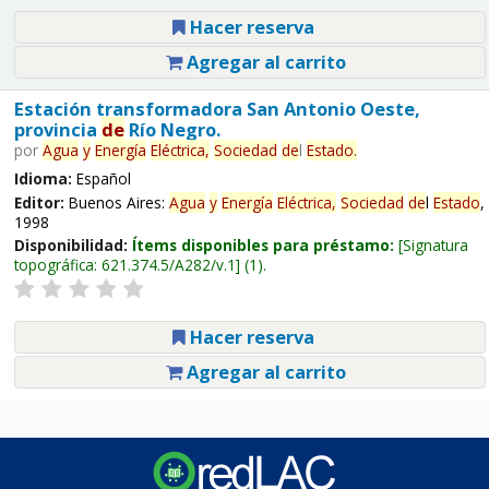
Hacer reserva
Agregar al carrito
Estación transformadora San Antonio Oeste,
provincia
de
Río Negro.
por
Agua
y
Energía
Eléctrica,
Sociedad
de
l
Estado
.
Idioma:
Español
Editor:
Buenos Aires:
Agua
y
Energía
Eléctrica,
Sociedad
de
l
Estado
,
1998
Disponibilidad:
Ítems disponibles para préstamo:
Signatura
topográfica:
621.374.5/A282/v.1
(1).
Hacer reserva
Agregar al carrito