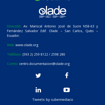
Dirección:
Av. Mariscal Antonio José de Sucre N58-63 y
Fernández Salvador Edif. Olade – San Carlos, Quito –
Ecuador.
Web:
www.olade.org
Teléfono:
(593 2) 259 8122 / 2598 280
Correo:
centro.documentacion@olade.org
Tweets by cubemediaco