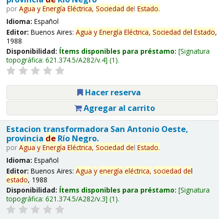
por
Agua
y
Energía
Eléctrica,
Sociedad
de
l
Estado
.
Idioma:
Español
Editor:
Buenos Aires:
Agua
y
Energía
Eléctrica,
Sociedad
de
l
Estado
,
1988
Disponibilidad:
Ítems disponibles para préstamo:
Signatura
topográfica:
621.374.5/A282/v.4
(1).
Hacer reserva
Agregar al carrito
Estacion transformadora San Antonio Oeste,
provincia
de
Río Negro.
por
Agua
y
Energía
Eléctrica,
Sociedad
de
l
Estado
.
Idioma:
Español
Editor:
Buenos Aires:
Agua
y
energía
eléctrica,
sociedad
de
l
estado
, 1988
Disponibilidad:
Ítems disponibles para préstamo:
Signatura
topográfica:
621.374.5/A282/v.3
(1).