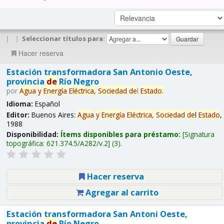
|
|
Seleccionar títulos para:
Hacer reserva
Estación transformadora San Antonio Oeste,
provincia
de
Río Negro
por
Agua
y
Energía
Eléctrica,
Sociedad
de
l
Estado
.
Idioma:
Español
Editor:
Buenos Aires:
Agua
y
Energía
Eléctrica,
Sociedad
de
l
Estado
,
1988
Disponibilidad:
Ítems disponibles para préstamo:
Signatura
topográfica:
621.374.5/A282/v.2
(3).
Hacer reserva
Agregar al carrito
Estación transformadora San Antoni Oeste,
provincia
de
Río Negro