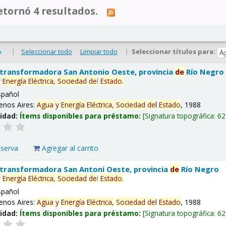
tornó 4 resultados.
|
Seleccionar todo
Limpiar todo
|
Seleccionar títulos para:
o
 transformadora San Antonio Oeste, provincia
de
Río Negro
y
Energía
Eléctrica,
Sociedad
de
l
Estado
.
spañol
enos Aires:
Agua
y
Energía
Eléctrica,
Sociedad
de
l
Estado
, 1988
lidad:
Ítems disponibles para préstamo:
Signatura topográfica:
62
eserva
Agregar al carrito
 transformadora San Antoni Oeste, provincia
de
Río Negro
y
Energía
Eléctrica,
Sociedad
de
l
Estado
.
spañol
enos Aires:
Agua
y
Energía
Eléctrica,
Sociedad
de
l
Estado
, 1988
lidad:
Ítems disponibles para préstamo:
Signatura topográfica:
62