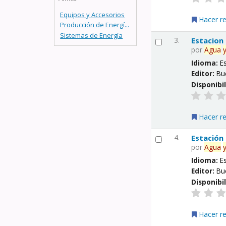
Equipos y Accesorios
Hacer r
Producción de Energí...
Sistemas de Energía
3.
Estacion
por
Agua
Idioma:
E
Editor:
Bu
Disponibi
Hacer r
4.
Estación
por
Agua
Idioma:
E
Editor:
Bu
Disponibi
Hacer r