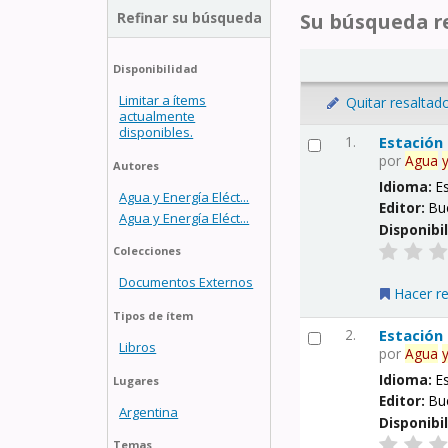
Refinar su búsqueda
Su búsqueda re
Disponibilidad
Limitar a ítems
Quitar resaltad
actualmente
disponibles.
1.
Estación
por
Agua
Autores
Idioma:
E
Agua y Energía Eléct...
Editor:
Bu
Agua y Energía Eléct...
Disponibi
Colecciones
Documentos Externos
Hacer r
Tipos de ítem
2.
Estación
Libros
por
Agua
Idioma:
E
Lugares
Editor:
Bu
Argentina
Disponibi
Temas