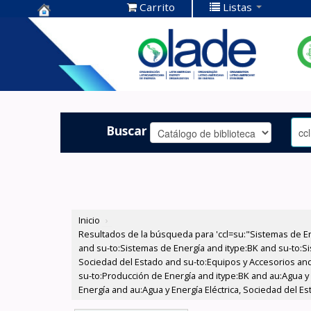
Carrito
Listas
Centro de
Documentación
OLADE -
Buscar
Inicio
›
Resultados de la búsqueda para 'ccl=su:"Sistemas de E
and su-to:Sistemas de Energía and itype:BK and su-to:Si
Sociedad del Estado and su-to:Equipos y Accesorios and 
su-to:Producción de Energía and itype:BK and au:Agua y
Energía and au:Agua y Energía Eléctrica, Sociedad del Es