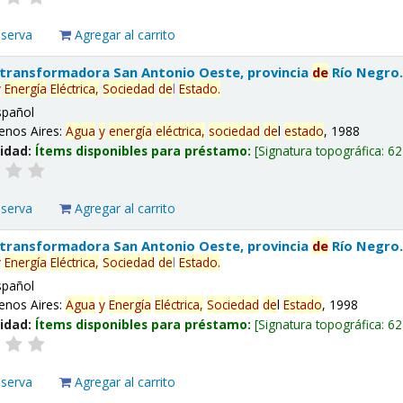
eserva
Agregar al carrito
 transformadora San Antonio Oeste, provincia
de
Río Negro
y
Energía
Eléctrica,
Sociedad
de
l
Estado
.
spañol
enos Aires:
Agua
y
energía
eléctrica,
sociedad
de
l
estado
, 1988
lidad:
Ítems disponibles para préstamo:
Signatura topográfica:
62
eserva
Agregar al carrito
 transformadora San Antonio Oeste, provincia
de
Río Negro
y
Energía
Eléctrica,
Sociedad
de
l
Estado
.
spañol
enos Aires:
Agua
y
Energía
Eléctrica,
Sociedad
de
l
Estado
, 1998
lidad:
Ítems disponibles para préstamo:
Signatura topográfica:
62
eserva
Agregar al carrito