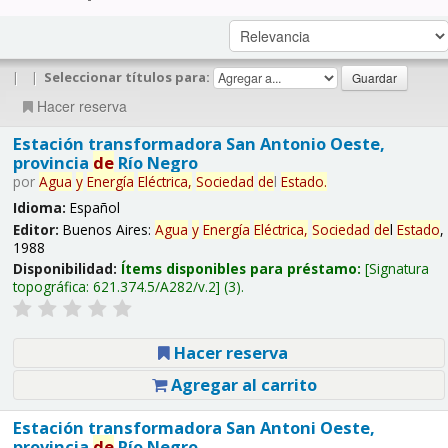
|
|
Seleccionar títulos para:
Hacer reserva
Estación transformadora San Antonio Oeste,
provincia
de
Río Negro
por
Agua
y
Energía
Eléctrica,
Sociedad
de
l
Estado
.
Idioma:
Español
Editor:
Buenos Aires:
Agua
y
Energía
Eléctrica,
Sociedad
de
l
Estado
,
1988
Disponibilidad:
Ítems disponibles para préstamo:
Signatura
topográfica:
621.374.5/A282/v.2
(3).
Hacer reserva
Agregar al carrito
Estación transformadora San Antoni Oeste,
provincia
de
Río Negro