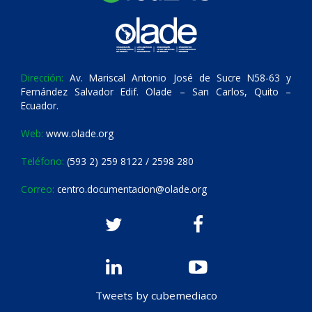
Dirección:
Av. Mariscal Antonio José de Sucre N58-63 y
Fernández Salvador Edif. Olade – San Carlos, Quito –
Ecuador.
Web:
www.olade.org
Teléfono:
(593 2) 259 8122 / 2598 280
Correo:
centro.documentacion@olade.org
Tweets by cubemediaco