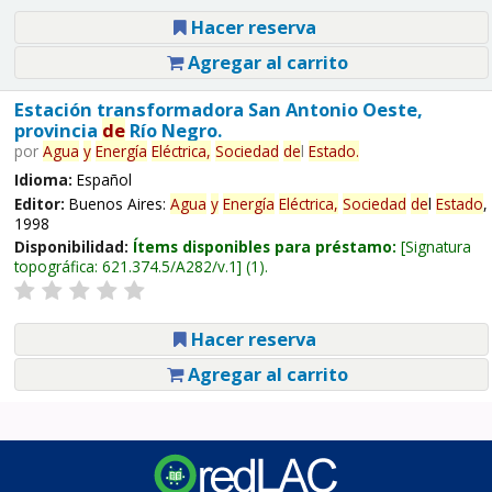
Hacer reserva
Agregar al carrito
Estación transformadora San Antonio Oeste,
provincia
de
Río Negro.
por
Agua
y
Energía
Eléctrica,
Sociedad
de
l
Estado
.
Idioma:
Español
Editor:
Buenos Aires:
Agua
y
Energía
Eléctrica,
Sociedad
de
l
Estado
,
1998
Disponibilidad:
Ítems disponibles para préstamo:
Signatura
topográfica:
621.374.5/A282/v.1
(1).
Hacer reserva
Agregar al carrito