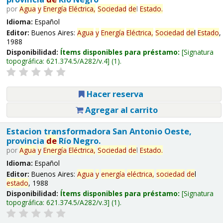
por
Agua
y
Energía
Eléctrica,
Sociedad
de
l
Estado
.
Idioma:
Español
Editor:
Buenos Aires:
Agua
y
Energía
Eléctrica,
Sociedad
de
l
Estado
,
1988
Disponibilidad:
Ítems disponibles para préstamo:
Signatura
topográfica:
621.374.5/A282/v.4
(1).
Hacer reserva
Agregar al carrito
Estacion transformadora San Antonio Oeste,
provincia
de
Río Negro.
por
Agua
y
Energía
Eléctrica,
Sociedad
de
l
Estado
.
Idioma:
Español
Editor:
Buenos Aires:
Agua
y
energía
eléctrica,
sociedad
de
l
estado
, 1988
Disponibilidad:
Ítems disponibles para préstamo:
Signatura
topográfica:
621.374.5/A282/v.3
(1).