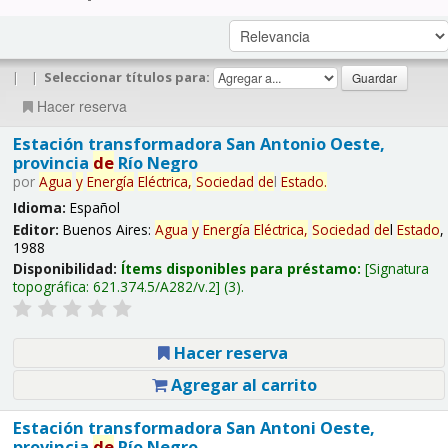
|
|
Seleccionar títulos para:
Hacer reserva
Estación transformadora San Antonio Oeste,
provincia
de
Río Negro
por
Agua
y
Energía
Eléctrica,
Sociedad
de
l
Estado
.
Idioma:
Español
Editor:
Buenos Aires:
Agua
y
Energía
Eléctrica,
Sociedad
de
l
Estado
,
1988
Disponibilidad:
Ítems disponibles para préstamo:
Signatura
topográfica:
621.374.5/A282/v.2
(3).
Hacer reserva
Agregar al carrito
Estación transformadora San Antoni Oeste,
provincia
de
Río Negro