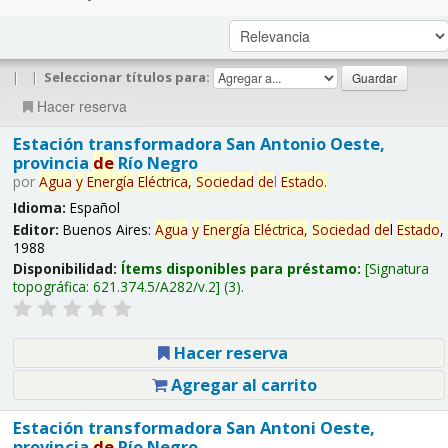
|
|
Seleccionar títulos para:
Hacer reserva
Estación transformadora San Antonio Oeste,
provincia
de
Río Negro
por
Agua
y
Energía
Eléctrica,
Sociedad
de
l
Estado
.
Idioma:
Español
Editor:
Buenos Aires:
Agua
y
Energía
Eléctrica,
Sociedad
de
l
Estado
,
1988
Disponibilidad:
Ítems disponibles para préstamo:
Signatura
topográfica:
621.374.5/A282/v.2
(3).
Hacer reserva
Agregar al carrito
Estación transformadora San Antoni Oeste,
provincia
de
Río Negro