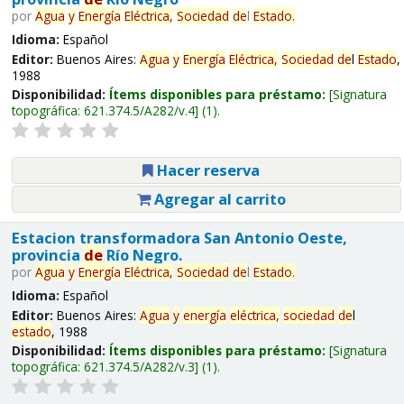
por
Agua
y
Energía
Eléctrica,
Sociedad
de
l
Estado
.
Idioma:
Español
Editor:
Buenos Aires:
Agua
y
Energía
Eléctrica,
Sociedad
de
l
Estado
,
1988
Disponibilidad:
Ítems disponibles para préstamo:
Signatura
topográfica:
621.374.5/A282/v.4
(1).
Hacer reserva
Agregar al carrito
Estacion transformadora San Antonio Oeste,
provincia
de
Río Negro.
por
Agua
y
Energía
Eléctrica,
Sociedad
de
l
Estado
.
Idioma:
Español
Editor:
Buenos Aires:
Agua
y
energía
eléctrica,
sociedad
de
l
estado
, 1988
Disponibilidad:
Ítems disponibles para préstamo:
Signatura
topográfica:
621.374.5/A282/v.3
(1).