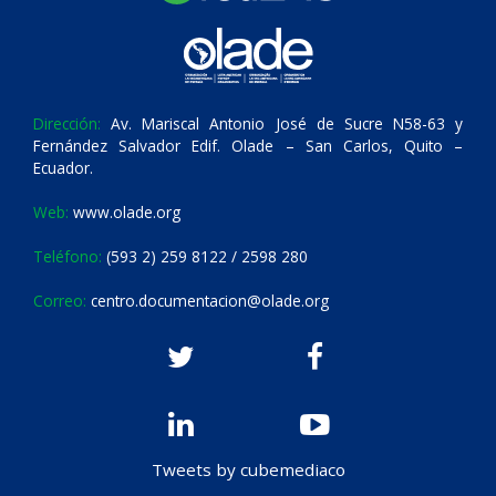
Dirección:
Av. Mariscal Antonio José de Sucre N58-63 y
Fernández Salvador Edif. Olade – San Carlos, Quito –
Ecuador.
Web:
www.olade.org
Teléfono:
(593 2) 259 8122 / 2598 280
Correo:
centro.documentacion@olade.org
Tweets by cubemediaco