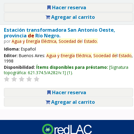
Hacer reserva
Agregar al carrito
Estación transformadora San Antonio Oeste,
provincia
de
Río Negro.
por
Agua
y
Energía
Eléctrica,
Sociedad
de
l
Estado
.
Idioma:
Español
Editor:
Buenos Aires:
Agua
y
Energía
Eléctrica,
Sociedad
de
l
Estado
,
1998
Disponibilidad:
Ítems disponibles para préstamo:
Signatura
topográfica:
621.374.5/A282/v.1
(1).
Hacer reserva
Agregar al carrito