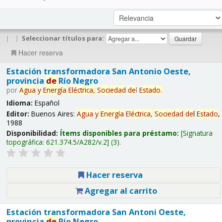
|
|
Seleccionar títulos para:
Hacer reserva
Estación transformadora San Antonio Oeste,
provincia
de
Río Negro
por
Agua
y
Energía
Eléctrica,
Sociedad
de
l
Estado
.
Idioma:
Español
Editor:
Buenos Aires:
Agua
y
Energía
Eléctrica,
Sociedad
de
l
Estado
,
1988
Disponibilidad:
Ítems disponibles para préstamo:
Signatura
topográfica:
621.374.5/A282/v.2
(3).
Hacer reserva
Agregar al carrito
Estación transformadora San Antoni Oeste,
provincia
de
Río Negro