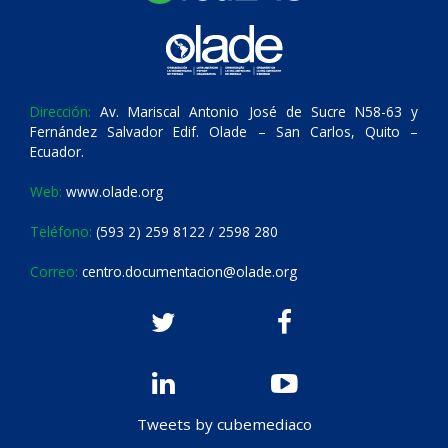
Dirección:
Av. Mariscal Antonio José de Sucre N58-63 y
Fernández Salvador Edif. Olade – San Carlos, Quito –
Ecuador.
Web:
www.olade.org
Teléfono:
(593 2) 259 8122 / 2598 280
Correo:
centro.documentacion@olade.org
Tweets by cubemediaco