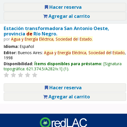
Hacer reserva
Agregar al carrito
Estación transformadora San Antonio Oeste,
provincia
de
Río Negro.
por
Agua
y
Energía
Eléctrica,
Sociedad
de
l
Estado
.
Idioma:
Español
Editor:
Buenos Aires:
Agua
y
Energía
Eléctrica,
Sociedad
de
l
Estado
,
1998
Disponibilidad:
Ítems disponibles para préstamo:
Signatura
topográfica:
621.374.5/A282/v.1
(1).
Hacer reserva
Agregar al carrito