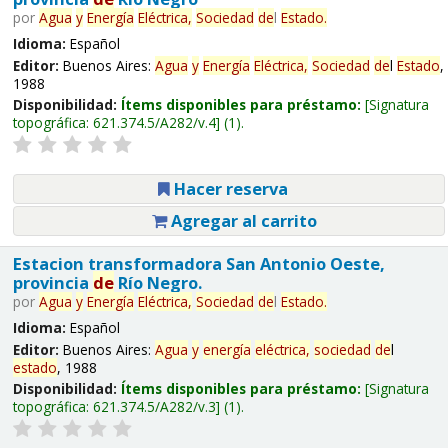
por
Agua
y
Energía
Eléctrica,
Sociedad
de
l
Estado
.
Idioma:
Español
Editor:
Buenos Aires:
Agua
y
Energía
Eléctrica,
Sociedad
de
l
Estado
,
1988
Disponibilidad:
Ítems disponibles para préstamo:
Signatura
topográfica:
621.374.5/A282/v.4
(1).
Hacer reserva
Agregar al carrito
Estacion transformadora San Antonio Oeste,
provincia
de
Río Negro.
por
Agua
y
Energía
Eléctrica,
Sociedad
de
l
Estado
.
Idioma:
Español
Editor:
Buenos Aires:
Agua
y
energía
eléctrica,
sociedad
de
l
estado
, 1988
Disponibilidad:
Ítems disponibles para préstamo:
Signatura
topográfica:
621.374.5/A282/v.3
(1).