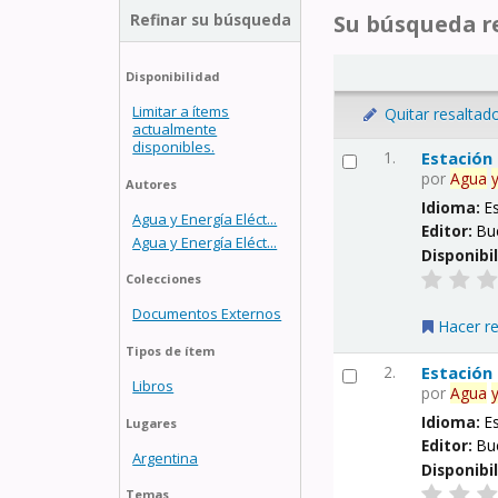
Refinar su búsqueda
Su búsqueda re
Disponibilidad
Limitar a ítems
Quitar resaltad
actualmente
disponibles.
1.
Estación
por
Agua
Autores
Idioma:
E
Agua y Energía Eléct...
Editor:
Bu
Agua y Energía Eléct...
Disponibi
Colecciones
Documentos Externos
Hacer r
Tipos de ítem
2.
Estación
Libros
por
Agua
Idioma:
E
Lugares
Editor:
Bu
Argentina
Disponibi
Temas