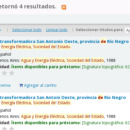
tornó 4 resultados.
|
Seleccionar todo
Limpiar todo
|
Seleccionar títulos para:
o
 transformadora San Antonio Oeste, provincia
de
Río Negro
y
Energía
Eléctrica,
Sociedad
de
l
Estado
.
spañol
enos Aires:
Agua
y
Energía
Eléctrica,
Sociedad
de
l
Estado
, 1988
lidad:
Ítems disponibles para préstamo:
Signatura topográfica:
62
eserva
Agregar al carrito
 transformadora San Antoni Oeste, provincia
de
Río Negro
y
Energía
Eléctrica,
Sociedad
de
l
Estado
.
spañol
enos Aires:
Agua
y
Energía
Eléctrica,
Sociedad
de
l
Estado
, 1988
lidad:
Ítems disponibles para préstamo:
Signatura topográfica:
62