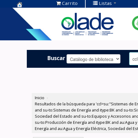
Carrito
Listas
Centro de
Documentación
OLADE -
Buscar
Inicio
›
Resultados de la búsqueda para 'ccl=su:"Sistemas de E
and su-to:Sistemas de Energía and itype:BK and su-to:Si
Sociedad del Estado and su-to:Equipos y Accesorios and 
su-to:Producción de Energía and itype:BK and au:Agua y
Energía and au:Agua y Energía Eléctrica, Sociedad del Es