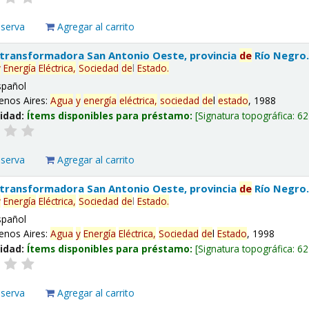
eserva
Agregar al carrito
 transformadora San Antonio Oeste, provincia
de
Río Negro
y
Energía
Eléctrica,
Sociedad
de
l
Estado
.
spañol
enos Aires:
Agua
y
energía
eléctrica,
sociedad
de
l
estado
, 1988
lidad:
Ítems disponibles para préstamo:
Signatura topográfica:
62
eserva
Agregar al carrito
 transformadora San Antonio Oeste, provincia
de
Río Negro
y
Energía
Eléctrica,
Sociedad
de
l
Estado
.
spañol
enos Aires:
Agua
y
Energía
Eléctrica,
Sociedad
de
l
Estado
, 1998
lidad:
Ítems disponibles para préstamo:
Signatura topográfica:
62
eserva
Agregar al carrito