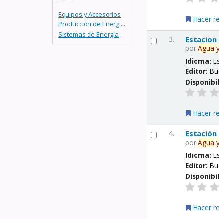
Equipos y Accesorios
Hacer r
Producción de Energí...
Sistemas de Energía
3.
Estacion
por
Agua
Idioma:
E
Editor:
Bu
Disponibi
Hacer r
4.
Estación
por
Agua
Idioma:
E
Editor:
Bu
Disponibi
Hacer r