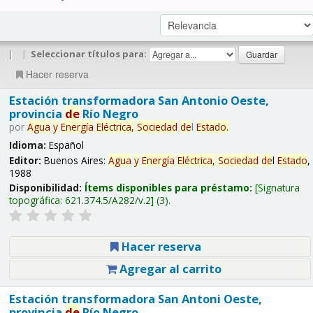
|
|
Seleccionar títulos para:
Hacer reserva
Estación transformadora San Antonio Oeste,
provincia
de
Río Negro
por
Agua
y
Energía
Eléctrica,
Sociedad
de
l
Estado
.
Idioma:
Español
Editor:
Buenos Aires:
Agua
y
Energía
Eléctrica,
Sociedad
de
l
Estado
,
1988
Disponibilidad:
Ítems disponibles para préstamo:
Signatura
topográfica:
621.374.5/A282/v.2
(3).
Hacer reserva
Agregar al carrito
Estación transformadora San Antoni Oeste,
provincia
de
Río Negro