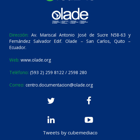
Dirección:
Av. Mariscal Antonio José de Sucre N58-63 y
Fernández Salvador Edif. Olade – San Carlos, Quito –
Ecuador.
Web:
www.olade.org
Teléfono:
(593 2) 259 8122 / 2598 280
Correo:
centro.documentacion@olade.org
Tweets by cubemediaco