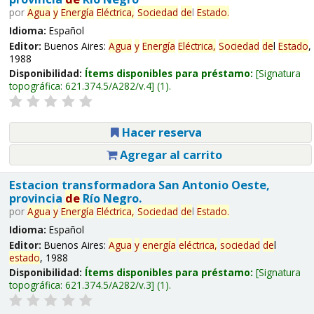
por
Agua
y
Energía
Eléctrica,
Sociedad
de
l
Estado
.
Idioma:
Español
Editor:
Buenos Aires:
Agua
y
Energía
Eléctrica,
Sociedad
de
l
Estado
,
1988
Disponibilidad:
Ítems disponibles para préstamo:
Signatura
topográfica:
621.374.5/A282/v.4
(1).
Hacer reserva
Agregar al carrito
Estacion transformadora San Antonio Oeste,
provincia
de
Río Negro.
por
Agua
y
Energía
Eléctrica,
Sociedad
de
l
Estado
.
Idioma:
Español
Editor:
Buenos Aires:
Agua
y
energía
eléctrica,
sociedad
de
l
estado
, 1988
Disponibilidad:
Ítems disponibles para préstamo:
Signatura
topográfica:
621.374.5/A282/v.3
(1).