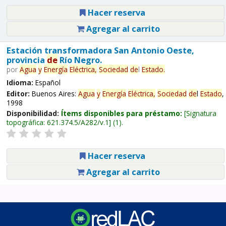
Hacer reserva
Agregar al carrito
Estación transformadora San Antonio Oeste,
provincia
de
Río Negro.
por
Agua
y
Energía
Eléctrica,
Sociedad
de
l
Estado
.
Idioma:
Español
Editor:
Buenos Aires:
Agua
y
Energía
Eléctrica,
Sociedad
de
l
Estado
,
1998
Disponibilidad:
Ítems disponibles para préstamo:
Signatura
topográfica:
621.374.5/A282/v.1
(1).
Hacer reserva
Agregar al carrito