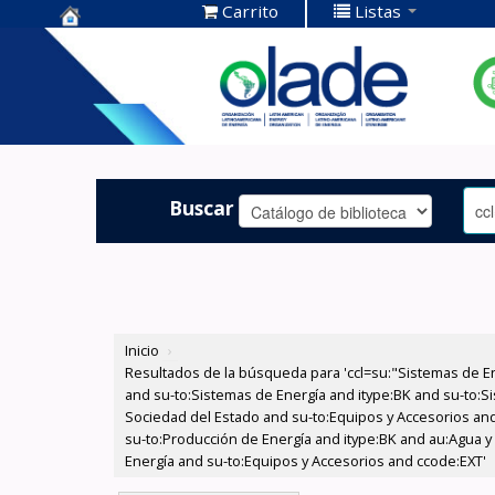
Carrito
Listas
Centro de
Documentación
OLADE -
Buscar
Inicio
›
Resultados de la búsqueda para 'ccl=su:"Sistemas de E
and su-to:Sistemas de Energía and itype:BK and su-to:Si
Sociedad del Estado and su-to:Equipos y Accesorios and 
su-to:Producción de Energía and itype:BK and au:Agua y
Energía and su-to:Equipos y Accesorios and ccode:EXT'