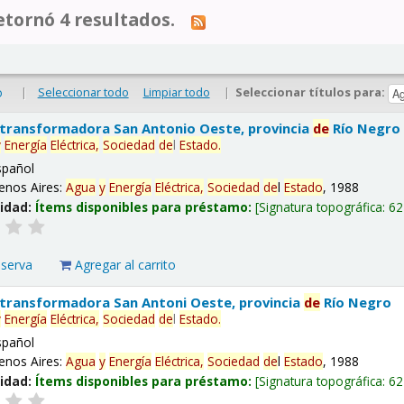
tornó 4 resultados.
|
Seleccionar todo
Limpiar todo
|
Seleccionar títulos para:
o
 transformadora San Antonio Oeste, provincia
de
Río Negro
y
Energía
Eléctrica,
Sociedad
de
l
Estado
.
spañol
enos Aires:
Agua
y
Energía
Eléctrica,
Sociedad
de
l
Estado
, 1988
lidad:
Ítems disponibles para préstamo:
Signatura topográfica:
62
eserva
Agregar al carrito
 transformadora San Antoni Oeste, provincia
de
Río Negro
y
Energía
Eléctrica,
Sociedad
de
l
Estado
.
spañol
enos Aires:
Agua
y
Energía
Eléctrica,
Sociedad
de
l
Estado
, 1988
lidad:
Ítems disponibles para préstamo:
Signatura topográfica:
62