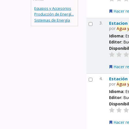
Equipos y Accesorios
Hacer r
Producción de Energí...
Sistemas de Energía
3.
Estacion
por
Agua
Idioma:
E
Editor:
Bu
Disponibi
Hacer r
4.
Estación
por
Agua
Idioma:
E
Editor:
Bu
Disponibi
Hacer r