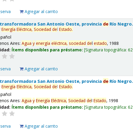
eserva
Agregar al carrito
 transformadora San Antonio Oeste, provincia
de
Río Negro
y
Energía
Eléctrica,
Sociedad
de
l
Estado
.
spañol
enos Aires:
Agua
y
energía
eléctrica,
sociedad
de
l
estado
, 1988
lidad:
Ítems disponibles para préstamo:
Signatura topográfica:
62
eserva
Agregar al carrito
 transformadora San Antonio Oeste, provincia
de
Río Negro
y
Energía
Eléctrica,
Sociedad
de
l
Estado
.
spañol
enos Aires:
Agua
y
Energía
Eléctrica,
Sociedad
de
l
Estado
, 1998
lidad:
Ítems disponibles para préstamo:
Signatura topográfica:
62
eserva
Agregar al carrito