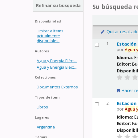
Refinar su búsqueda
Su búsqueda re
Disponibilidad
Limitar a ítems
Quitar resaltad
actualmente
disponibles.
1.
Estación
por
Agua
Autores
Idioma:
E
Agua y Energía Eléct...
Editor:
Bu
Agua y Energía Eléct...
Disponibi
Colecciones
Documentos Externos
Hacer r
Tipos de ítem
2.
Estación
Libros
por
Agua
Idioma:
E
Lugares
Editor:
Bu
Argentina
Disponibi
Temas