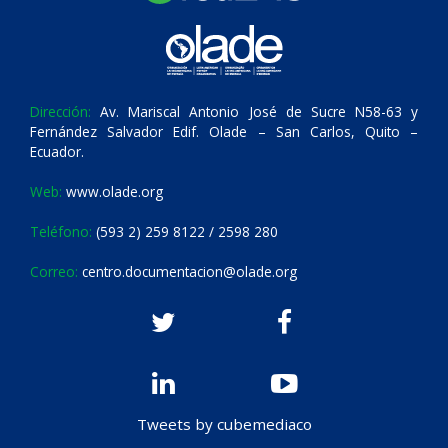
Dirección:
Av. Mariscal Antonio José de Sucre N58-63 y
Fernández Salvador Edif. Olade – San Carlos, Quito –
Ecuador.
Web:
www.olade.org
Teléfono:
(593 2) 259 8122 / 2598 280
Correo:
centro.documentacion@olade.org
Tweets by cubemediaco