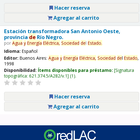
Hacer reserva
Agregar al carrito
Estación transformadora San Antonio Oeste,
provincia
de
Río Negro.
por
Agua
y
Energía
Eléctrica,
Sociedad
de
l
Estado
.
Idioma:
Español
Editor:
Buenos Aires:
Agua
y
Energía
Eléctrica,
Sociedad
de
l
Estado
,
1998
Disponibilidad:
Ítems disponibles para préstamo:
Signatura
topográfica:
621.374.5/A282/v.1
(1).
Hacer reserva
Agregar al carrito