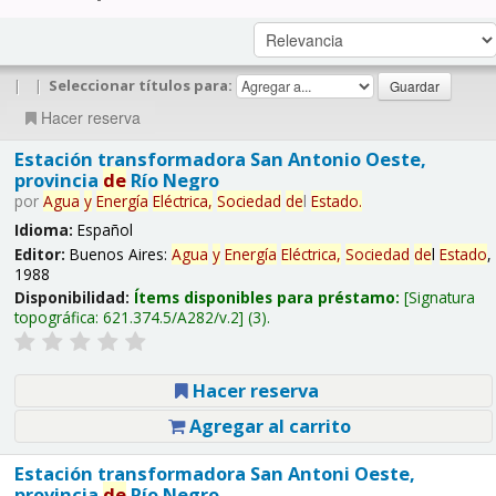
|
|
Seleccionar títulos para:
Hacer reserva
Estación transformadora San Antonio Oeste,
provincia
de
Río Negro
por
Agua
y
Energía
Eléctrica,
Sociedad
de
l
Estado
.
Idioma:
Español
Editor:
Buenos Aires:
Agua
y
Energía
Eléctrica,
Sociedad
de
l
Estado
,
1988
Disponibilidad:
Ítems disponibles para préstamo:
Signatura
topográfica:
621.374.5/A282/v.2
(3).
Hacer reserva
Agregar al carrito
Estación transformadora San Antoni Oeste,
provincia
de
Río Negro