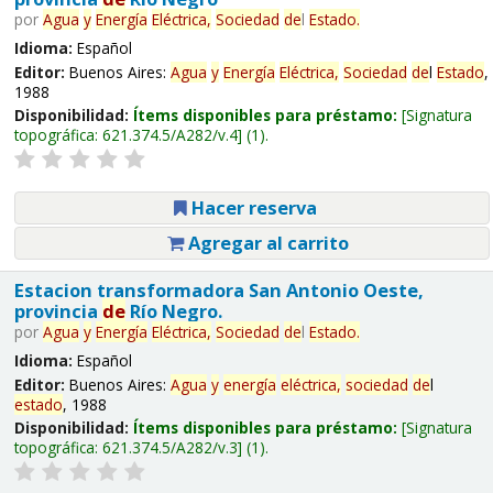
por
Agua
y
Energía
Eléctrica,
Sociedad
de
l
Estado
.
Idioma:
Español
Editor:
Buenos Aires:
Agua
y
Energía
Eléctrica,
Sociedad
de
l
Estado
,
1988
Disponibilidad:
Ítems disponibles para préstamo:
Signatura
topográfica:
621.374.5/A282/v.4
(1).
Hacer reserva
Agregar al carrito
Estacion transformadora San Antonio Oeste,
provincia
de
Río Negro.
por
Agua
y
Energía
Eléctrica,
Sociedad
de
l
Estado
.
Idioma:
Español
Editor:
Buenos Aires:
Agua
y
energía
eléctrica,
sociedad
de
l
estado
, 1988
Disponibilidad:
Ítems disponibles para préstamo:
Signatura
topográfica:
621.374.5/A282/v.3
(1).