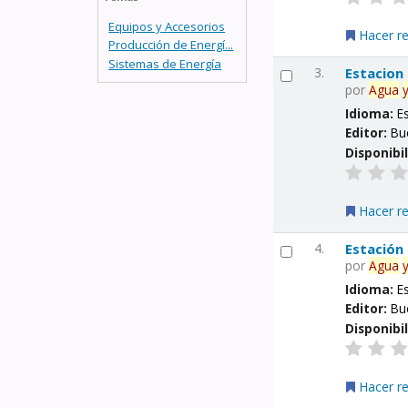
Equipos y Accesorios
Hacer r
Producción de Energí...
Sistemas de Energía
3.
Estacion
por
Agua
Idioma:
E
Editor:
Bu
Disponibi
Hacer r
4.
Estación
por
Agua
Idioma:
E
Editor:
Bu
Disponibi
Hacer r