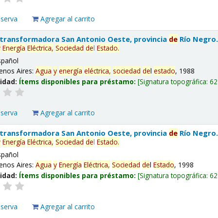
eserva
Agregar al carrito
 transformadora San Antonio Oeste, provincia
de
Río Negro
y
Energía
Eléctrica,
Sociedad
de
l
Estado
.
spañol
enos Aires:
Agua
y
energía
eléctrica,
sociedad
de
l
estado
, 1988
lidad:
Ítems disponibles para préstamo:
Signatura topográfica:
62
eserva
Agregar al carrito
 transformadora San Antonio Oeste, provincia
de
Río Negro
y
Energía
Eléctrica,
Sociedad
de
l
Estado
.
spañol
enos Aires:
Agua
y
Energía
Eléctrica,
Sociedad
de
l
Estado
, 1998
lidad:
Ítems disponibles para préstamo:
Signatura topográfica:
62
eserva
Agregar al carrito