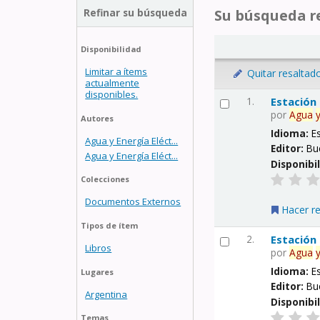
Refinar su búsqueda
Su búsqueda re
Disponibilidad
Limitar a ítems
Quitar resaltad
actualmente
disponibles.
1.
Estación
por
Agua
Autores
Idioma:
E
Agua y Energía Eléct...
Editor:
Bu
Agua y Energía Eléct...
Disponibi
Colecciones
Documentos Externos
Hacer r
Tipos de ítem
2.
Estación
Libros
por
Agua
Idioma:
E
Lugares
Editor:
Bu
Argentina
Disponibi
Temas