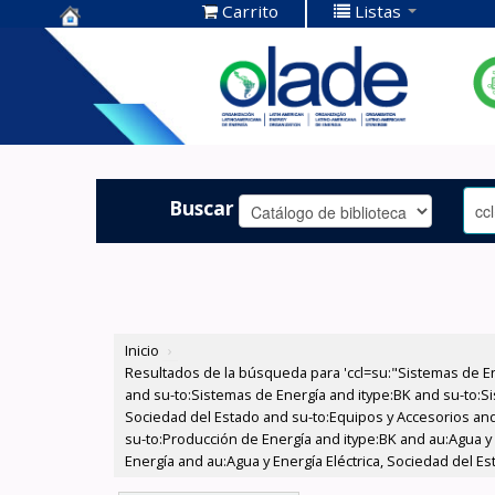
Carrito
Listas
Centro de
Documentación
OLADE -
Buscar
Inicio
›
Resultados de la búsqueda para 'ccl=su:"Sistemas de E
and su-to:Sistemas de Energía and itype:BK and su-to:Si
Sociedad del Estado and su-to:Equipos y Accesorios and 
su-to:Producción de Energía and itype:BK and au:Agua y
Energía and au:Agua y Energía Eléctrica, Sociedad del E