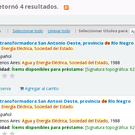
tornó 4 resultados.
|
Seleccionar todo
Limpiar todo
|
Seleccionar títulos para:
o
 transformadora San Antonio Oeste, provincia
de
Río Negro
y
Energía
Eléctrica,
Sociedad
de
l
Estado
.
spañol
enos Aires:
Agua
y
Energía
Eléctrica,
Sociedad
de
l
Estado
, 1988
lidad:
Ítems disponibles para préstamo:
Signatura topográfica:
62
eserva
Agregar al carrito
 transformadora San Antoni Oeste, provincia
de
Río Negro
y
Energía
Eléctrica,
Sociedad
de
l
Estado
.
spañol
enos Aires:
Agua
y
Energía
Eléctrica,
Sociedad
de
l
Estado
, 1988
lidad:
Ítems disponibles para préstamo:
Signatura topográfica:
62