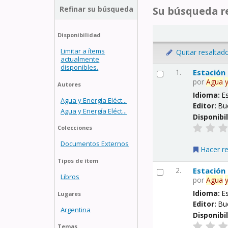
Refinar su búsqueda
Su búsqueda re
Disponibilidad
Limitar a ítems
Quitar resaltad
actualmente
disponibles.
1.
Estación
por
Agua
Autores
Idioma:
E
Agua y Energía Eléct...
Editor:
Bu
Agua y Energía Eléct...
Disponibi
Colecciones
Documentos Externos
Hacer r
Tipos de ítem
2.
Estación
Libros
por
Agua
Idioma:
E
Lugares
Editor:
Bu
Argentina
Disponibi
Temas