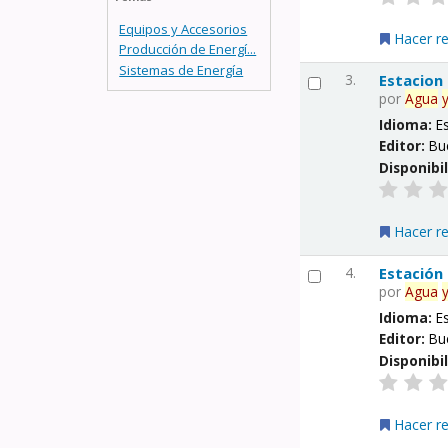
Equipos y Accesorios
Hacer r
Producción de Energí...
Sistemas de Energía
3.
Estacion
por
Agua
Idioma:
E
Editor:
Bu
Disponibi
Hacer r
4.
Estación
por
Agua
Idioma:
E
Editor:
Bu
Disponibi
Hacer r