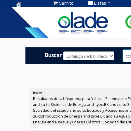
Carrito
Listas
Centro de
Documentación
OLADE -
Buscar
Inicio
›
Resultados de la búsqueda para 'ccl=su:"Sistemas de E
and su-to:Sistemas de Energía and itype:BK and su-to:Si
Sociedad del Estado and su-to:Equipos y Accesorios and 
su-to:Producción de Energía and itype:BK and au:Agua y
Energía and au:Agua y Energía Eléctrica, Sociedad del Es