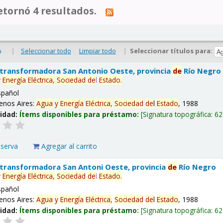
tornó 4 resultados.
|
Seleccionar todo
Limpiar todo
|
Seleccionar títulos para:
o
 transformadora San Antonio Oeste, provincia
de
Río Negro
y
Energía
Eléctrica,
Sociedad
de
l
Estado
.
spañol
enos Aires:
Agua
y
Energía
Eléctrica,
Sociedad
de
l
Estado
, 1988
lidad:
Ítems disponibles para préstamo:
Signatura topográfica:
62
eserva
Agregar al carrito
 transformadora San Antoni Oeste, provincia
de
Río Negro
y
Energía
Eléctrica,
Sociedad
de
l
Estado
.
spañol
enos Aires:
Agua
y
Energía
Eléctrica,
Sociedad
de
l
Estado
, 1988
lidad:
Ítems disponibles para préstamo:
Signatura topográfica:
62