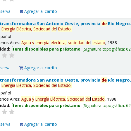
eserva
Agregar al carrito
 transformadora San Antonio Oeste, provincia
de
Río Negro
y
Energía
Eléctrica,
Sociedad
de
l
Estado
.
spañol
enos Aires:
Agua
y
energía
eléctrica,
sociedad
de
l
estado
, 1988
lidad:
Ítems disponibles para préstamo:
Signatura topográfica:
62
eserva
Agregar al carrito
 transformadora San Antonio Oeste, provincia
de
Río Negro
y
Energía
Eléctrica,
Sociedad
de
l
Estado
.
spañol
enos Aires:
Agua
y
Energía
Eléctrica,
Sociedad
de
l
Estado
, 1998
lidad:
Ítems disponibles para préstamo:
Signatura topográfica:
62
eserva
Agregar al carrito