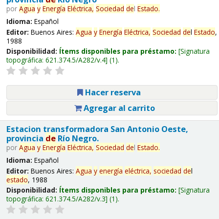
por
Agua
y
Energía
Eléctrica,
Sociedad
de
l
Estado
.
Idioma:
Español
Editor:
Buenos Aires:
Agua
y
Energía
Eléctrica,
Sociedad
de
l
Estado
,
1988
Disponibilidad:
Ítems disponibles para préstamo:
Signatura
topográfica:
621.374.5/A282/v.4
(1).
Hacer reserva
Agregar al carrito
Estacion transformadora San Antonio Oeste,
provincia
de
Río Negro.
por
Agua
y
Energía
Eléctrica,
Sociedad
de
l
Estado
.
Idioma:
Español
Editor:
Buenos Aires:
Agua
y
energía
eléctrica,
sociedad
de
l
estado
, 1988
Disponibilidad:
Ítems disponibles para préstamo:
Signatura
topográfica:
621.374.5/A282/v.3
(1).