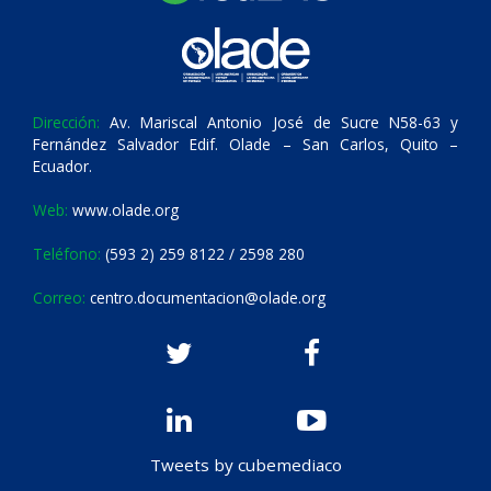
Dirección:
Av. Mariscal Antonio José de Sucre N58-63 y
Fernández Salvador Edif. Olade – San Carlos, Quito –
Ecuador.
Web:
www.olade.org
Teléfono:
(593 2) 259 8122 / 2598 280
Correo:
centro.documentacion@olade.org
Tweets by cubemediaco