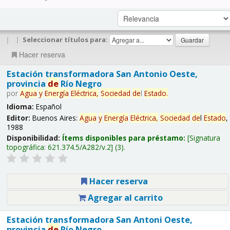
|
|
Seleccionar títulos para:
Hacer reserva
Estación transformadora San Antonio Oeste,
provincia
de
Río Negro
por
Agua
y
Energía
Eléctrica,
Sociedad
de
l
Estado
.
Idioma:
Español
Editor:
Buenos Aires:
Agua
y
Energía
Eléctrica,
Sociedad
de
l
Estado
,
1988
Disponibilidad:
Ítems disponibles para préstamo:
Signatura
topográfica:
621.374.5/A282/v.2
(3).
Hacer reserva
Agregar al carrito
Estación transformadora San Antoni Oeste,
provincia
de
Río Negro