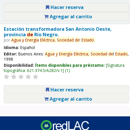
Hacer reserva
Agregar al carrito
Estación transformadora San Antonio Oeste,
provincia
de
Río Negro.
por
Agua
y
Energía
Eléctrica,
Sociedad
de
l
Estado
.
Idioma:
Español
Editor:
Buenos Aires:
Agua
y
Energía
Eléctrica,
Sociedad
de
l
Estado
,
1998
Disponibilidad:
Ítems disponibles para préstamo:
Signatura
topográfica:
621.374.5/A282/v.1
(1).
Hacer reserva
Agregar al carrito