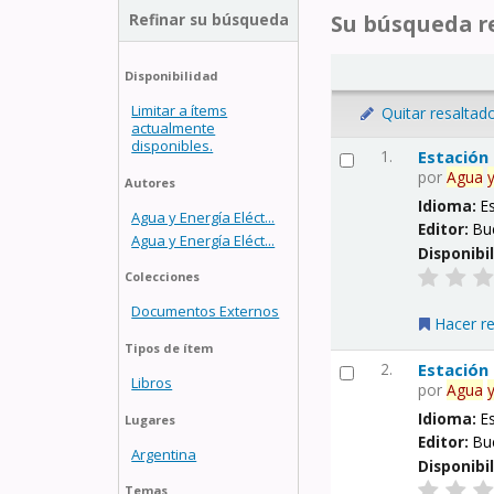
Refinar su búsqueda
Su búsqueda re
Disponibilidad
Limitar a ítems
Quitar resaltad
actualmente
disponibles.
1.
Estación
por
Agua
Autores
Idioma:
E
Agua y Energía Eléct...
Editor:
Bu
Agua y Energía Eléct...
Disponibi
Colecciones
Documentos Externos
Hacer r
Tipos de ítem
2.
Estación
Libros
por
Agua
Idioma:
E
Lugares
Editor:
Bu
Argentina
Disponibi
Temas