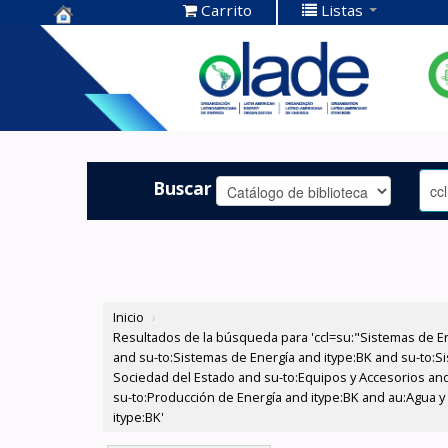
Carrito
Listas
Centro de
Documentación
OLADE -
Buscar
Inicio
›
Resultados de la búsqueda para 'ccl=su:"Sistemas de E
and su-to:Sistemas de Energía and itype:BK and su-to:Si
Sociedad del Estado and su-to:Equipos y Accesorios and 
su-to:Producción de Energía and itype:BK and au:Agua y
itype:BK'