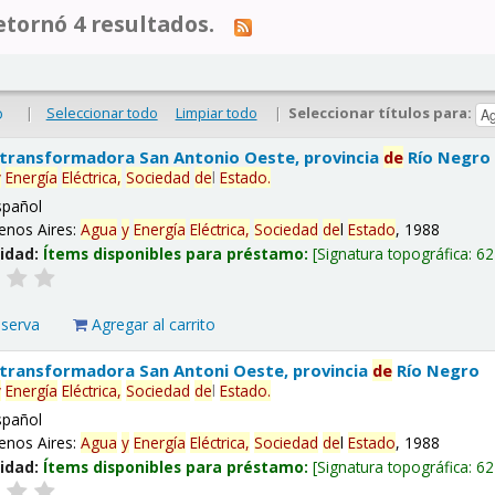
tornó 4 resultados.
|
Seleccionar todo
Limpiar todo
|
Seleccionar títulos para:
o
 transformadora San Antonio Oeste, provincia
de
Río Negro
y
Energía
Eléctrica,
Sociedad
de
l
Estado
.
spañol
enos Aires:
Agua
y
Energía
Eléctrica,
Sociedad
de
l
Estado
, 1988
lidad:
Ítems disponibles para préstamo:
Signatura topográfica:
62
eserva
Agregar al carrito
 transformadora San Antoni Oeste, provincia
de
Río Negro
y
Energía
Eléctrica,
Sociedad
de
l
Estado
.
spañol
enos Aires:
Agua
y
Energía
Eléctrica,
Sociedad
de
l
Estado
, 1988
lidad:
Ítems disponibles para préstamo:
Signatura topográfica:
62