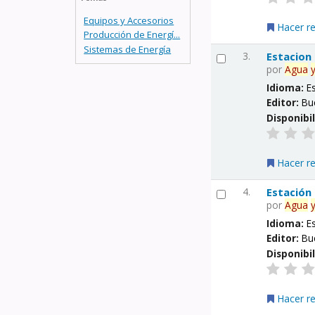
Equipos y Accesorios
Hacer r
Producción de Energí...
Sistemas de Energía
3.
Estacion
por
Agua
Idioma:
E
Editor:
Bu
Disponibi
Hacer r
4.
Estación
por
Agua
Idioma:
E
Editor:
Bu
Disponibi
Hacer r