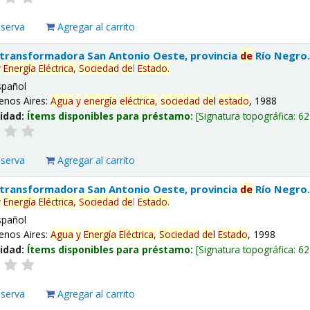
eserva
Agregar al carrito
 transformadora San Antonio Oeste, provincia
de
Río Negro
y
Energía
Eléctrica,
Sociedad
de
l
Estado
.
spañol
enos Aires:
Agua
y
energía
eléctrica,
sociedad
de
l
estado
, 1988
lidad:
Ítems disponibles para préstamo:
Signatura topográfica:
62
eserva
Agregar al carrito
 transformadora San Antonio Oeste, provincia
de
Río Negro
y
Energía
Eléctrica,
Sociedad
de
l
Estado
.
spañol
enos Aires:
Agua
y
Energía
Eléctrica,
Sociedad
de
l
Estado
, 1998
lidad:
Ítems disponibles para préstamo:
Signatura topográfica:
62
eserva
Agregar al carrito