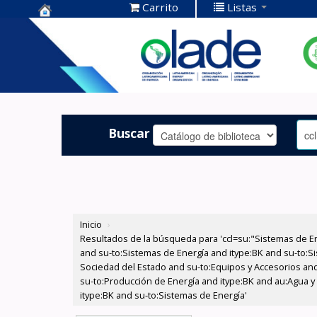
Carrito
Listas
Centro de
Documentación
OLADE -
Buscar
Inicio
›
Resultados de la búsqueda para 'ccl=su:"Sistemas de E
and su-to:Sistemas de Energía and itype:BK and su-to:Si
Sociedad del Estado and su-to:Equipos y Accesorios and 
su-to:Producción de Energía and itype:BK and au:Agua y
itype:BK and su-to:Sistemas de Energía'