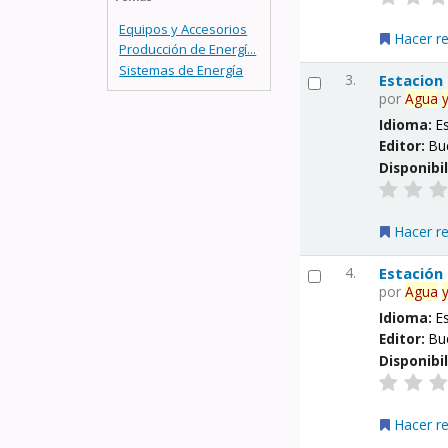
Equipos y Accesorios
Hacer r
Producción de Energí...
Sistemas de Energía
3.
Estacion
por
Agua
Idioma:
E
Editor:
Bu
Disponibi
Hacer r
4.
Estación
por
Agua
Idioma:
E
Editor:
Bu
Disponibi
Hacer r