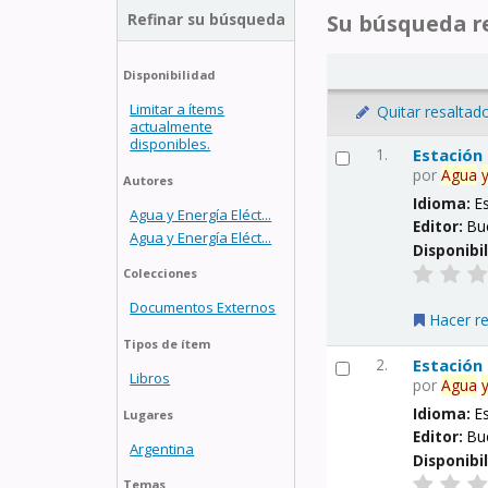
Refinar su búsqueda
Su búsqueda re
Disponibilidad
Limitar a ítems
Quitar resaltad
actualmente
disponibles.
1.
Estación
por
Agua
Autores
Idioma:
E
Agua y Energía Eléct...
Editor:
Bu
Agua y Energía Eléct...
Disponibi
Colecciones
Documentos Externos
Hacer r
Tipos de ítem
2.
Estación
Libros
por
Agua
Idioma:
E
Lugares
Editor:
Bu
Argentina
Disponibi
Temas