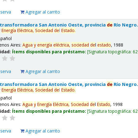
eserva
Agregar al carrito
 transformadora San Antonio Oeste, provincia
de
Río Negro
y
Energía
Eléctrica,
Sociedad
de
l
Estado
.
spañol
enos Aires:
Agua
y
energía
eléctrica,
sociedad
de
l
estado
, 1988
lidad:
Ítems disponibles para préstamo:
Signatura topográfica:
62
eserva
Agregar al carrito
 transformadora San Antonio Oeste, provincia
de
Río Negro
y
Energía
Eléctrica,
Sociedad
de
l
Estado
.
spañol
enos Aires:
Agua
y
Energía
Eléctrica,
Sociedad
de
l
Estado
, 1998
lidad:
Ítems disponibles para préstamo:
Signatura topográfica:
62
eserva
Agregar al carrito