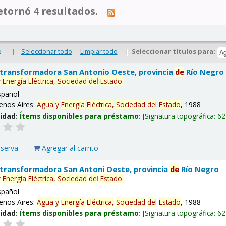
tornó 4 resultados.
|
Seleccionar todo
Limpiar todo
|
Seleccionar títulos para:
o
 transformadora San Antonio Oeste, provincia
de
Río Negro
y
Energía
Eléctrica,
Sociedad
de
l
Estado
.
spañol
enos Aires:
Agua
y
Energía
Eléctrica,
Sociedad
de
l
Estado
, 1988
lidad:
Ítems disponibles para préstamo:
Signatura topográfica:
62
eserva
Agregar al carrito
 transformadora San Antoni Oeste, provincia
de
Río Negro
y
Energía
Eléctrica,
Sociedad
de
l
Estado
.
spañol
enos Aires:
Agua
y
Energía
Eléctrica,
Sociedad
de
l
Estado
, 1988
lidad:
Ítems disponibles para préstamo:
Signatura topográfica:
62