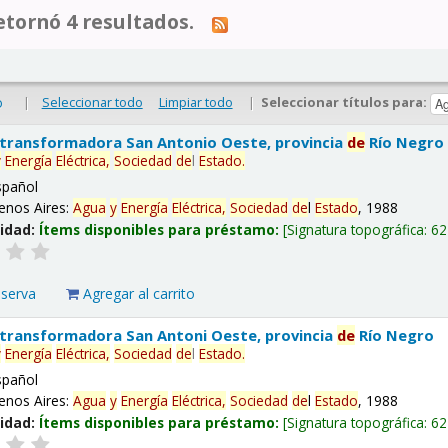
tornó 4 resultados.
|
Seleccionar todo
Limpiar todo
|
Seleccionar títulos para:
o
 transformadora San Antonio Oeste, provincia
de
Río Negro
y
Energía
Eléctrica,
Sociedad
de
l
Estado
.
spañol
enos Aires:
Agua
y
Energía
Eléctrica,
Sociedad
de
l
Estado
, 1988
lidad:
Ítems disponibles para préstamo:
Signatura topográfica:
62
eserva
Agregar al carrito
 transformadora San Antoni Oeste, provincia
de
Río Negro
y
Energía
Eléctrica,
Sociedad
de
l
Estado
.
spañol
enos Aires:
Agua
y
Energía
Eléctrica,
Sociedad
de
l
Estado
, 1988
lidad:
Ítems disponibles para préstamo:
Signatura topográfica:
62