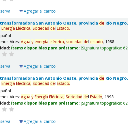
eserva
Agregar al carrito
 transformadora San Antonio Oeste, provincia
de
Río Negro
y
Energía
Eléctrica,
Sociedad
de
l
Estado
.
spañol
enos Aires:
Agua
y
energía
eléctrica,
sociedad
de
l
estado
, 1988
lidad:
Ítems disponibles para préstamo:
Signatura topográfica:
62
eserva
Agregar al carrito
 transformadora San Antonio Oeste, provincia
de
Río Negro
y
Energía
Eléctrica,
Sociedad
de
l
Estado
.
spañol
enos Aires:
Agua
y
Energía
Eléctrica,
Sociedad
de
l
Estado
, 1998
lidad:
Ítems disponibles para préstamo:
Signatura topográfica:
62
eserva
Agregar al carrito