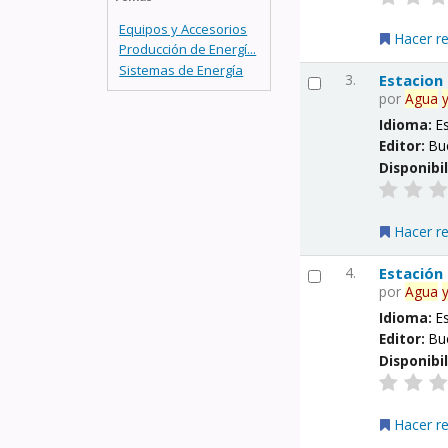
Equipos y Accesorios
Hacer r
Producción de Energí...
Sistemas de Energía
3.
Estacion
por
Agua
Idioma:
E
Editor:
Bu
Disponibi
Hacer r
4.
Estación
por
Agua
Idioma:
E
Editor:
Bu
Disponibi
Hacer r