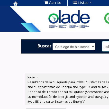
Carrito
Listas
Centro de
Documentación
OLADE -
Buscar
Inicio
›
Resultados de la búsqueda para 'ccl=su:"Sistemas de E
and su-to:Sistemas de Energía and itype:BK and su-to:Si
Sociedad del Estado and su-to:Equipos y Accesorios and 
su-to:Producción de Energía and itype:BK and au:Agua y
itype:BK and su-to:Sistemas de Energía'