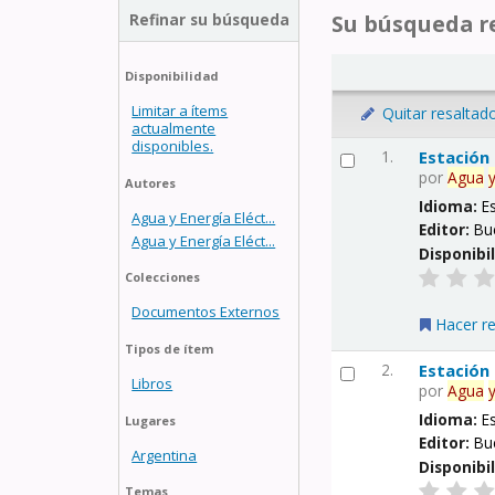
Refinar su búsqueda
Su búsqueda re
Disponibilidad
Limitar a ítems
Quitar resaltad
actualmente
disponibles.
1.
Estación
por
Agua
Autores
Idioma:
E
Agua y Energía Eléct...
Editor:
Bu
Agua y Energía Eléct...
Disponibi
Colecciones
Documentos Externos
Hacer r
Tipos de ítem
2.
Estación
Libros
por
Agua
Idioma:
E
Lugares
Editor:
Bu
Argentina
Disponibi
Temas