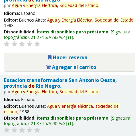
por
Agua
y
Energía
Eléctrica,
Sociedad
de
l
Estado
.
Idioma:
Español
Editor:
Buenos Aires:
Agua
y
Energía
Eléctrica,
Sociedad
de
l
Estado
,
1988
Disponibilidad:
Ítems disponibles para préstamo:
Signatura
topográfica:
621.374.5/A282/v.4
(1).
Hacer reserva
Agregar al carrito
Estacion transformadora San Antonio Oeste,
provincia
de
Río Negro.
por
Agua
y
Energía
Eléctrica,
Sociedad
de
l
Estado
.
Idioma:
Español
Editor:
Buenos Aires:
Agua
y
energía
eléctrica,
sociedad
de
l
estado
, 1988
Disponibilidad:
Ítems disponibles para préstamo:
Signatura
topográfica:
621.374.5/A282/v.3
(1).