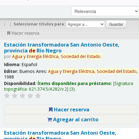
|
|
Seleccionar títulos para:
Hacer reserva
Estación transformadora San Antonio Oeste,
provincia
de
Río Negro
por
Agua
y
Energía
Eléctrica,
Sociedad
de
l
Estado
.
Idioma:
Español
Editor:
Buenos Aires:
Agua
y
Energía
Eléctrica,
Sociedad
de
l
Estado
,
1988
Disponibilidad:
Ítems disponibles para préstamo:
Signatura
topográfica:
621.374.5/A282/v.2
(3).
Hacer reserva
Agregar al carrito
Estación transformadora San Antoni Oeste,
provincia
de
Río Negro