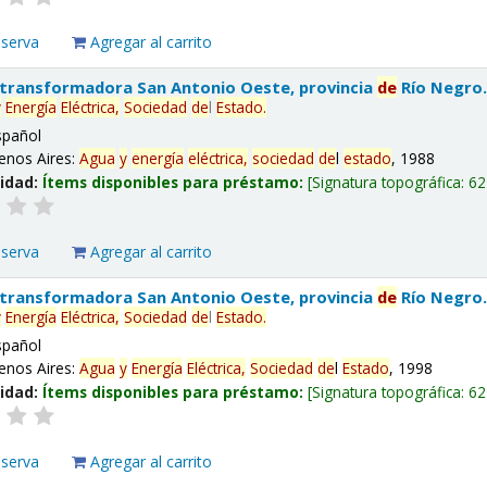
eserva
Agregar al carrito
 transformadora San Antonio Oeste, provincia
de
Río Negro
y
Energía
Eléctrica,
Sociedad
de
l
Estado
.
spañol
enos Aires:
Agua
y
energía
eléctrica,
sociedad
de
l
estado
, 1988
lidad:
Ítems disponibles para préstamo:
Signatura topográfica:
62
eserva
Agregar al carrito
 transformadora San Antonio Oeste, provincia
de
Río Negro
y
Energía
Eléctrica,
Sociedad
de
l
Estado
.
spañol
enos Aires:
Agua
y
Energía
Eléctrica,
Sociedad
de
l
Estado
, 1998
lidad:
Ítems disponibles para préstamo:
Signatura topográfica:
62
eserva
Agregar al carrito