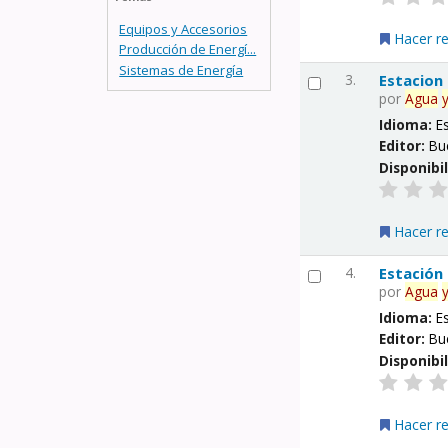
Equipos y Accesorios
Hacer r
Producción de Energí...
Sistemas de Energía
3.
Estacion
por
Agua
Idioma:
E
Editor:
Bu
Disponibi
Hacer r
4.
Estación
por
Agua
Idioma:
E
Editor:
Bu
Disponibi
Hacer r