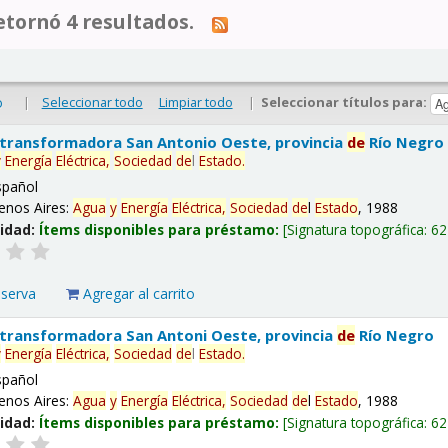
tornó 4 resultados.
|
Seleccionar todo
Limpiar todo
|
Seleccionar títulos para:
o
 transformadora San Antonio Oeste, provincia
de
Río Negro
y
Energía
Eléctrica,
Sociedad
de
l
Estado
.
spañol
enos Aires:
Agua
y
Energía
Eléctrica,
Sociedad
de
l
Estado
, 1988
lidad:
Ítems disponibles para préstamo:
Signatura topográfica:
62
eserva
Agregar al carrito
 transformadora San Antoni Oeste, provincia
de
Río Negro
y
Energía
Eléctrica,
Sociedad
de
l
Estado
.
spañol
enos Aires:
Agua
y
Energía
Eléctrica,
Sociedad
de
l
Estado
, 1988
lidad:
Ítems disponibles para préstamo:
Signatura topográfica:
62