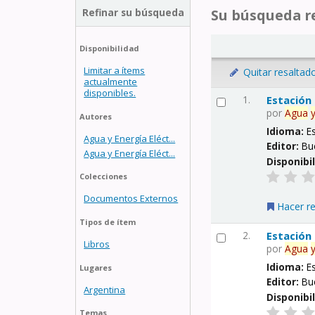
Refinar su búsqueda
Su búsqueda re
Disponibilidad
Limitar a ítems
Quitar resaltad
actualmente
disponibles.
1.
Estación
por
Agua
Autores
Idioma:
E
Agua y Energía Eléct...
Editor:
Bu
Agua y Energía Eléct...
Disponibi
Colecciones
Documentos Externos
Hacer r
Tipos de ítem
2.
Estación
Libros
por
Agua
Idioma:
E
Lugares
Editor:
Bu
Argentina
Disponibi
Temas