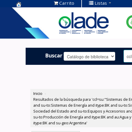
Carrito
Listas
Centro de
Documentación
OLADE -
Buscar
Inicio
›
Resultados de la búsqueda para 'ccl=su:"Sistemas de E
and su-to:Sistemas de Energía and itype:BK and su-to:Si
Sociedad del Estado and su-to:Equipos y Accesorios and 
su-to:Producción de Energía and itype:BK and au:Agua y
itype:BK and su-geo:Argentina'