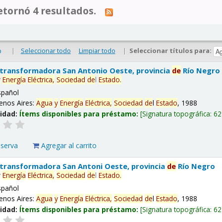
tornó 4 resultados.
|
Seleccionar todo
Limpiar todo
|
Seleccionar títulos para:
o
 transformadora San Antonio Oeste, provincia
de
Río Negro
y
Energía
Eléctrica,
Sociedad
de
l
Estado
.
spañol
enos Aires:
Agua
y
Energía
Eléctrica,
Sociedad
de
l
Estado
, 1988
lidad:
Ítems disponibles para préstamo:
Signatura topográfica:
62
eserva
Agregar al carrito
 transformadora San Antoni Oeste, provincia
de
Río Negro
y
Energía
Eléctrica,
Sociedad
de
l
Estado
.
spañol
enos Aires:
Agua
y
Energía
Eléctrica,
Sociedad
de
l
Estado
, 1988
lidad:
Ítems disponibles para préstamo:
Signatura topográfica:
62