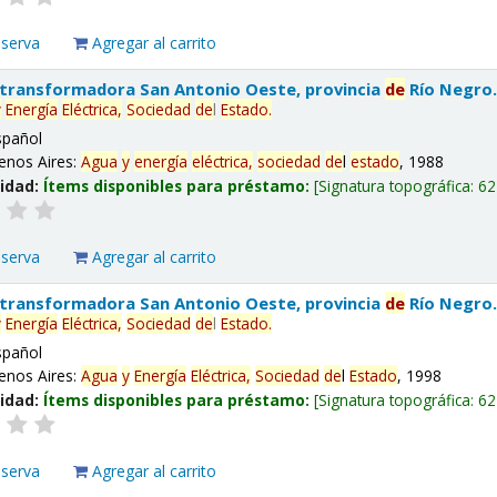
eserva
Agregar al carrito
 transformadora San Antonio Oeste, provincia
de
Río Negro
y
Energía
Eléctrica,
Sociedad
de
l
Estado
.
spañol
enos Aires:
Agua
y
energía
eléctrica,
sociedad
de
l
estado
, 1988
lidad:
Ítems disponibles para préstamo:
Signatura topográfica:
62
eserva
Agregar al carrito
 transformadora San Antonio Oeste, provincia
de
Río Negro
y
Energía
Eléctrica,
Sociedad
de
l
Estado
.
spañol
enos Aires:
Agua
y
Energía
Eléctrica,
Sociedad
de
l
Estado
, 1998
lidad:
Ítems disponibles para préstamo:
Signatura topográfica:
62
eserva
Agregar al carrito