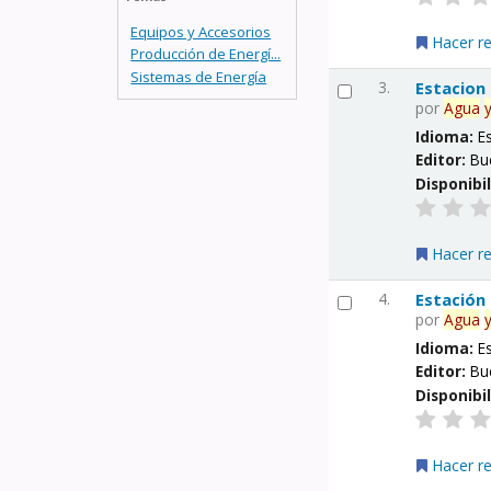
Equipos y Accesorios
Hacer r
Producción de Energí...
Sistemas de Energía
3.
Estacion
por
Agua
Idioma:
E
Editor:
Bu
Disponibi
Hacer r
4.
Estación
por
Agua
Idioma:
E
Editor:
Bu
Disponibi
Hacer r