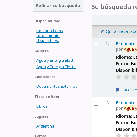
Refinar su búsqueda
Su búsqueda re
Disponibilidad
Limitar a ítems
Quitar resaltad
actualmente
disponibles.
1.
Estación
por
Agua
Autores
Idioma:
E
Agua y Energía Eléct...
Editor:
Bu
Agua y Energía Eléct...
Disponibi
Colecciones
Documentos Externos
Hacer r
Tipos de ítem
2.
Estación
Libros
por
Agua
Idioma:
E
Lugares
Editor:
Bu
Argentina
Disponibi
Temas