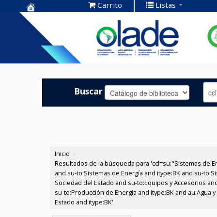
Carrito
Listas
Centro de
Documentación
OLADE -
Buscar
Inicio
›
Resultados de la búsqueda para 'ccl=su:"Sistemas de E
and su-to:Sistemas de Energía and itype:BK and su-to:Si
Sociedad del Estado and su-to:Equipos y Accesorios and 
su-to:Producción de Energía and itype:BK and au:Agua y 
Estado and itype:BK'