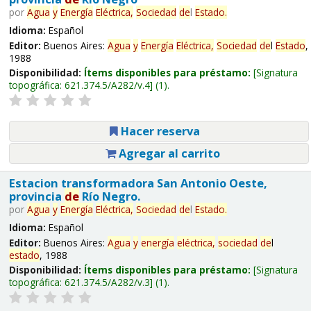
por
Agua
y
Energía
Eléctrica,
Sociedad
de
l
Estado
.
Idioma:
Español
Editor:
Buenos Aires:
Agua
y
Energía
Eléctrica,
Sociedad
de
l
Estado
,
1988
Disponibilidad:
Ítems disponibles para préstamo:
Signatura
topográfica:
621.374.5/A282/v.4
(1).
Hacer reserva
Agregar al carrito
Estacion transformadora San Antonio Oeste,
provincia
de
Río Negro.
por
Agua
y
Energía
Eléctrica,
Sociedad
de
l
Estado
.
Idioma:
Español
Editor:
Buenos Aires:
Agua
y
energía
eléctrica,
sociedad
de
l
estado
, 1988
Disponibilidad:
Ítems disponibles para préstamo:
Signatura
topográfica:
621.374.5/A282/v.3
(1).