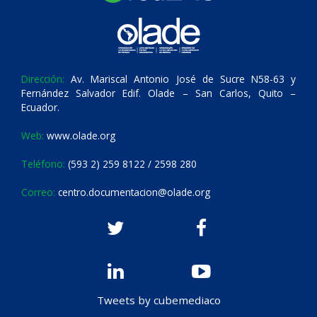
Dirección:
Av. Mariscal Antonio José de Sucre N58-63 y
Fernández Salvador Edif. Olade – San Carlos, Quito –
Ecuador.
Web:
www.olade.org
Teléfono:
(593 2) 259 8122 / 2598 280
Correo:
centro.documentacion@olade.org
Tweets by cubemediaco