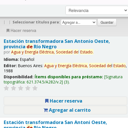
|
|
Seleccionar títulos para:
Hacer reserva
Estación transformadora San Antonio Oeste,
provincia
de
Río Negro
por
Agua
y
Energía
Eléctrica,
Sociedad
de
l
Estado
.
Idioma:
Español
Editor:
Buenos Aires:
Agua
y
Energía
Eléctrica,
Sociedad
de
l
Estado
,
1988
Disponibilidad:
Ítems disponibles para préstamo:
Signatura
topográfica:
621.374.5/A282/v.2
(3).
Hacer reserva
Agregar al carrito
Estación transformadora San Antoni Oeste,
provincia
de
Río Negro