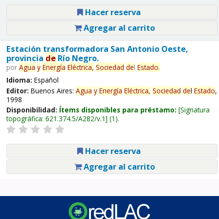
Hacer reserva
Agregar al carrito
Estación transformadora San Antonio Oeste,
provincia
de
Río Negro.
por
Agua
y
Energía
Eléctrica,
Sociedad
de
l
Estado
.
Idioma:
Español
Editor:
Buenos Aires:
Agua
y
Energía
Eléctrica,
Sociedad
de
l
Estado
,
1998
Disponibilidad:
Ítems disponibles para préstamo:
Signatura
topográfica:
621.374.5/A282/v.1
(1).
Hacer reserva
Agregar al carrito