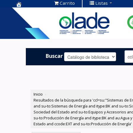
Carrito
Listas
Centro de
Documentación
OLADE -
Buscar
Inicio
›
Resultados de la búsqueda para 'ccl=su:"Sistemas de E
and su-to:Sistemas de Energía and itype:BK and su-to:Si
Sociedad del Estado and su-to:Equipos y Accesorios and 
su-to:Producción de Energía and itype:BK and au:Agua y 
Estado and ccode:EXT and su-to:Producción de Energía'