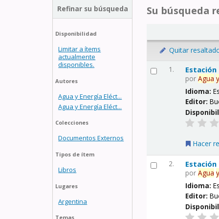
Refinar su búsqueda
Su búsqueda re
Disponibilidad
Limitar a ítems
Quitar resaltad
actualmente
disponibles.
1.
Estación
por
Agua
Autores
Idioma:
E
Agua y Energía Eléct...
Editor:
Bu
Agua y Energía Eléct...
Disponibi
Colecciones
Documentos Externos
Hacer r
Tipos de ítem
2.
Estación
Libros
por
Agua
Idioma:
E
Lugares
Editor:
Bu
Argentina
Disponibi
Temas