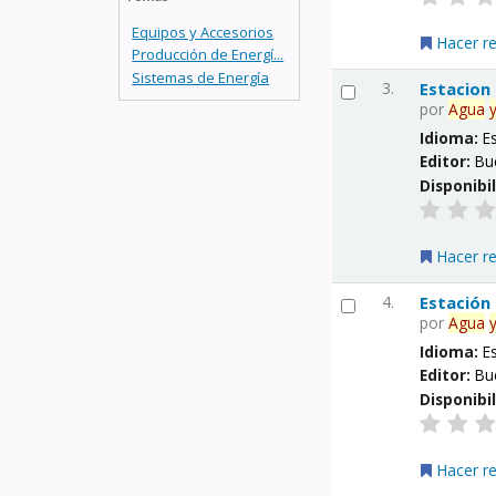
Equipos y Accesorios
Hacer r
Producción de Energí...
Sistemas de Energía
3.
Estacion
por
Agua
Idioma:
E
Editor:
Bu
Disponibi
Hacer r
4.
Estación
por
Agua
Idioma:
E
Editor:
Bu
Disponibi
Hacer r