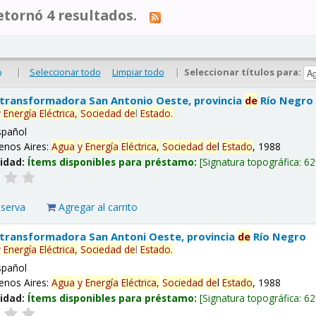
tornó 4 resultados.
|
Seleccionar todo
Limpiar todo
|
Seleccionar títulos para:
o
 transformadora San Antonio Oeste, provincia
de
Río Negro
y
Energía
Eléctrica,
Sociedad
de
l
Estado
.
spañol
enos Aires:
Agua
y
Energía
Eléctrica,
Sociedad
de
l
Estado
, 1988
lidad:
Ítems disponibles para préstamo:
Signatura topográfica:
62
eserva
Agregar al carrito
 transformadora San Antoni Oeste, provincia
de
Río Negro
y
Energía
Eléctrica,
Sociedad
de
l
Estado
.
spañol
enos Aires:
Agua
y
Energía
Eléctrica,
Sociedad
de
l
Estado
, 1988
lidad:
Ítems disponibles para préstamo:
Signatura topográfica:
62