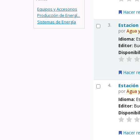
Equipos y Accesorios
Hacer r
Producción de Energí...
Sistemas de Energía
3.
Estacion
por
Agua
Idioma:
E
Editor:
Bu
Disponibi
Hacer r
4.
Estación
por
Agua
Idioma:
E
Editor:
Bu
Disponibi
Hacer r