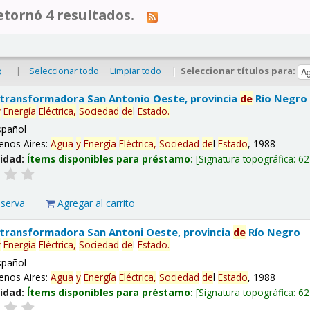
tornó 4 resultados.
|
Seleccionar todo
Limpiar todo
|
Seleccionar títulos para:
o
 transformadora San Antonio Oeste, provincia
de
Río Negro
y
Energía
Eléctrica,
Sociedad
de
l
Estado
.
spañol
enos Aires:
Agua
y
Energía
Eléctrica,
Sociedad
de
l
Estado
, 1988
lidad:
Ítems disponibles para préstamo:
Signatura topográfica:
62
eserva
Agregar al carrito
 transformadora San Antoni Oeste, provincia
de
Río Negro
y
Energía
Eléctrica,
Sociedad
de
l
Estado
.
spañol
enos Aires:
Agua
y
Energía
Eléctrica,
Sociedad
de
l
Estado
, 1988
lidad:
Ítems disponibles para préstamo:
Signatura topográfica:
62