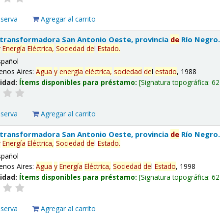
eserva
Agregar al carrito
 transformadora San Antonio Oeste, provincia
de
Río Negro
y
Energía
Eléctrica,
Sociedad
de
l
Estado
.
spañol
enos Aires:
Agua
y
energía
eléctrica,
sociedad
de
l
estado
, 1988
lidad:
Ítems disponibles para préstamo:
Signatura topográfica:
62
eserva
Agregar al carrito
 transformadora San Antonio Oeste, provincia
de
Río Negro
y
Energía
Eléctrica,
Sociedad
de
l
Estado
.
spañol
enos Aires:
Agua
y
Energía
Eléctrica,
Sociedad
de
l
Estado
, 1998
lidad:
Ítems disponibles para préstamo:
Signatura topográfica:
62
eserva
Agregar al carrito