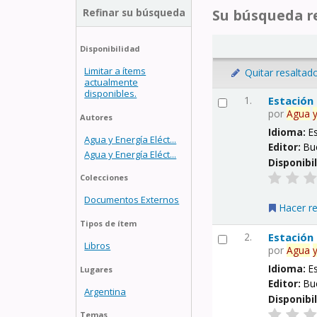
Refinar su búsqueda
Su búsqueda re
Disponibilidad
Limitar a ítems
Quitar resaltad
actualmente
disponibles.
1.
Estación
por
Agua
Autores
Idioma:
E
Agua y Energía Eléct...
Editor:
Bu
Agua y Energía Eléct...
Disponibi
Colecciones
Documentos Externos
Hacer r
Tipos de ítem
2.
Estación
Libros
por
Agua
Idioma:
E
Lugares
Editor:
Bu
Argentina
Disponibi
Temas