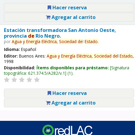
Hacer reserva
Agregar al carrito
Estación transformadora San Antonio Oeste,
provincia
de
Río Negro.
por
Agua
y
Energía
Eléctrica,
Sociedad
de
l
Estado
.
Idioma:
Español
Editor:
Buenos Aires:
Agua
y
Energía
Eléctrica,
Sociedad
de
l
Estado
,
1998
Disponibilidad:
Ítems disponibles para préstamo:
Signatura
topográfica:
621.374.5/A282/v.1
(1).
Hacer reserva
Agregar al carrito