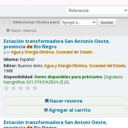
|
|
Seleccionar títulos para:
Hacer reserva
Estación transformadora San Antonio Oeste,
provincia
de
Río Negro
por
Agua
y
Energía
Eléctrica,
Sociedad
de
l
Estado
.
Idioma:
Español
Editor:
Buenos Aires:
Agua
y
Energía
Eléctrica,
Sociedad
de
l
Estado
,
1988
Disponibilidad:
Ítems disponibles para préstamo:
Signatura
topográfica:
621.374.5/A282/v.2
(3).
Hacer reserva
Agregar al carrito
Estación transformadora San Antoni Oeste,
provincia
de
Río Negro