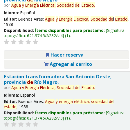
por
Agua
y
Energía
Eléctrica,
Sociedad
de
l
Estado
.
Idioma:
Español
Editor:
Buenos Aires:
Agua
y
Energía
Eléctrica,
Sociedad
de
l
Estado
,
1988
Disponibilidad:
Ítems disponibles para préstamo:
Signatura
topográfica:
621.374.5/A282/v.4
(1).
Hacer reserva
Agregar al carrito
Estacion transformadora San Antonio Oeste,
provincia
de
Río Negro.
por
Agua
y
Energía
Eléctrica,
Sociedad
de
l
Estado
.
Idioma:
Español
Editor:
Buenos Aires:
Agua
y
energía
eléctrica,
sociedad
de
l
estado
, 1988
Disponibilidad:
Ítems disponibles para préstamo:
Signatura
topográfica:
621.374.5/A282/v.3
(1).