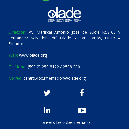
Dirección:
Av. Mariscal Antonio José de Sucre N58-63 y
Fernández Salvador Edif. Olade – San Carlos, Quito –
Ecuador.
Web:
www.olade.org
Teléfono:
(593 2) 259 8122 / 2598 280
Correo:
centro.documentacion@olade.org
Tweets by cubemediaco