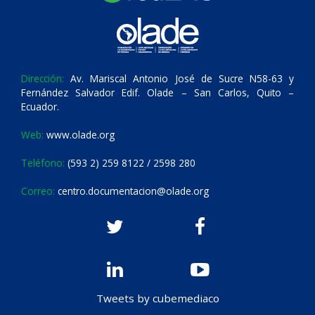
Dirección:
Av. Mariscal Antonio José de Sucre N58-63 y
Fernández Salvador Edif. Olade – San Carlos, Quito –
Ecuador.
Web:
www.olade.org
Teléfono:
(593 2) 259 8122 / 2598 280
Correo:
centro.documentacion@olade.org
Tweets by cubemediaco