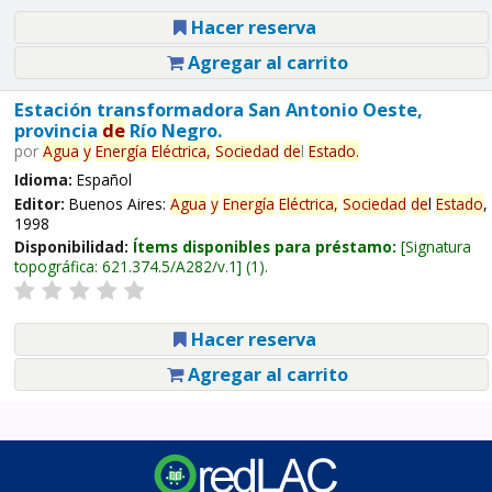
Hacer reserva
Agregar al carrito
Estación transformadora San Antonio Oeste,
provincia
de
Río Negro.
por
Agua
y
Energía
Eléctrica,
Sociedad
de
l
Estado
.
Idioma:
Español
Editor:
Buenos Aires:
Agua
y
Energía
Eléctrica,
Sociedad
de
l
Estado
,
1998
Disponibilidad:
Ítems disponibles para préstamo:
Signatura
topográfica:
621.374.5/A282/v.1
(1).
Hacer reserva
Agregar al carrito