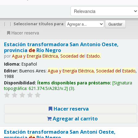
|
|
Seleccionar títulos para:
Hacer reserva
Estación transformadora San Antonio Oeste,
provincia
de
Río Negro
por
Agua
y
Energía
Eléctrica,
Sociedad
de
l
Estado
.
Idioma:
Español
Editor:
Buenos Aires:
Agua
y
Energía
Eléctrica,
Sociedad
de
l
Estado
,
1988
Disponibilidad:
Ítems disponibles para préstamo:
Signatura
topográfica:
621.374.5/A282/v.2
(3).
Hacer reserva
Agregar al carrito
Estación transformadora San Antoni Oeste,
provincia
de
Río Negro