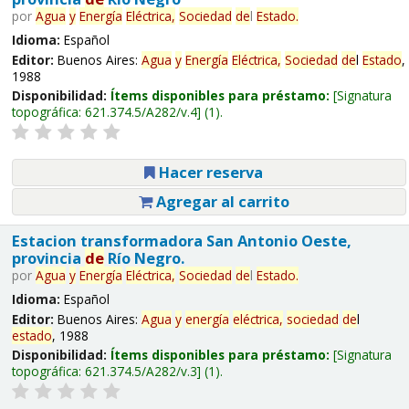
por
Agua
y
Energía
Eléctrica,
Sociedad
de
l
Estado
.
Idioma:
Español
Editor:
Buenos Aires:
Agua
y
Energía
Eléctrica,
Sociedad
de
l
Estado
,
1988
Disponibilidad:
Ítems disponibles para préstamo:
Signatura
topográfica:
621.374.5/A282/v.4
(1).
Hacer reserva
Agregar al carrito
Estacion transformadora San Antonio Oeste,
provincia
de
Río Negro.
por
Agua
y
Energía
Eléctrica,
Sociedad
de
l
Estado
.
Idioma:
Español
Editor:
Buenos Aires:
Agua
y
energía
eléctrica,
sociedad
de
l
estado
, 1988
Disponibilidad:
Ítems disponibles para préstamo:
Signatura
topográfica:
621.374.5/A282/v.3
(1).