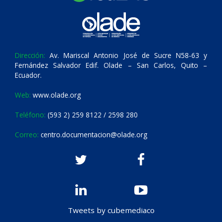
Dirección:
Av. Mariscal Antonio José de Sucre N58-63 y
Fernández Salvador Edif. Olade – San Carlos, Quito –
Ecuador.
Web:
www.olade.org
Teléfono:
(593 2) 259 8122 / 2598 280
Correo:
centro.documentacion@olade.org
Tweets by cubemediaco