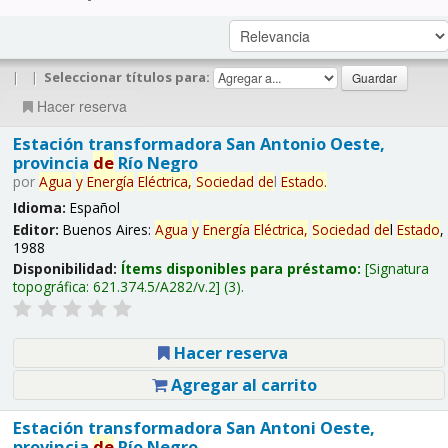
|
|
Seleccionar títulos para:
Hacer reserva
Estación transformadora San Antonio Oeste,
provincia
de
Río Negro
por
Agua
y
Energía
Eléctrica,
Sociedad
de
l
Estado
.
Idioma:
Español
Editor:
Buenos Aires:
Agua
y
Energía
Eléctrica,
Sociedad
de
l
Estado
,
1988
Disponibilidad:
Ítems disponibles para préstamo:
Signatura
topográfica:
621.374.5/A282/v.2
(3).
Hacer reserva
Agregar al carrito
Estación transformadora San Antoni Oeste,
provincia
de
Río Negro