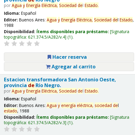
por
Agua
y
Energía
Eléctrica,
Sociedad
de
l
Estado
.
Idioma:
Español
Editor:
Buenos Aires:
Agua
y
Energía
Eléctrica,
Sociedad
de
l
Estado
,
1988
Disponibilidad:
Ítems disponibles para préstamo:
Signatura
topográfica:
621.374.5/A282/v.4
(1).
Hacer reserva
Agregar al carrito
Estacion transformadora San Antonio Oeste,
provincia
de
Río Negro.
por
Agua
y
Energía
Eléctrica,
Sociedad
de
l
Estado
.
Idioma:
Español
Editor:
Buenos Aires:
Agua
y
energía
eléctrica,
sociedad
de
l
estado
, 1988
Disponibilidad:
Ítems disponibles para préstamo:
Signatura
topográfica:
621.374.5/A282/v.3
(1).