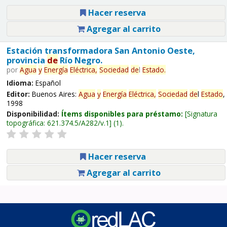
Hacer reserva
Agregar al carrito
Estación transformadora San Antonio Oeste,
provincia
de
Río Negro.
por
Agua
y
Energía
Eléctrica,
Sociedad
de
l
Estado
.
Idioma:
Español
Editor:
Buenos Aires:
Agua
y
Energía
Eléctrica,
Sociedad
de
l
Estado
,
1998
Disponibilidad:
Ítems disponibles para préstamo:
Signatura
topográfica:
621.374.5/A282/v.1
(1).
Hacer reserva
Agregar al carrito