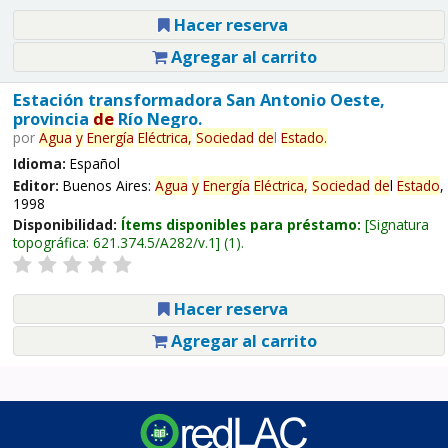
Hacer reserva
Agregar al carrito
Estación transformadora San Antonio Oeste,
provincia
de
Río Negro.
por
Agua
y
Energía
Eléctrica,
Sociedad
de
l
Estado
.
Idioma:
Español
Editor:
Buenos Aires:
Agua
y
Energía
Eléctrica,
Sociedad
de
l
Estado
,
1998
Disponibilidad:
Ítems disponibles para préstamo:
Signatura
topográfica:
621.374.5/A282/v.1
(1).
Hacer reserva
Agregar al carrito