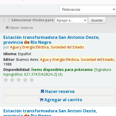
|
|
Seleccionar títulos para:
Hacer reserva
Estación transformadora San Antonio Oeste,
provincia
de
Río Negro
por
Agua
y
Energía
Eléctrica,
Sociedad
de
l
Estado
.
Idioma:
Español
Editor:
Buenos Aires:
Agua
y
Energía
Eléctrica,
Sociedad
de
l
Estado
,
1988
Disponibilidad:
Ítems disponibles para préstamo:
Signatura
topográfica:
621.374.5/A282/v.2
(3).
Hacer reserva
Agregar al carrito
Estación transformadora San Antoni Oeste,
provincia
de
Río Negro