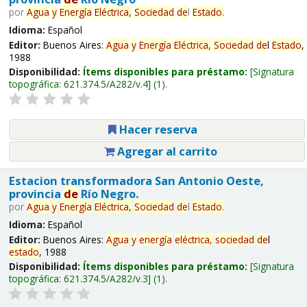
por
Agua
y
Energía
Eléctrica,
Sociedad
de
l
Estado
.
Idioma:
Español
Editor:
Buenos Aires:
Agua
y
Energía
Eléctrica,
Sociedad
de
l
Estado
,
1988
Disponibilidad:
Ítems disponibles para préstamo:
Signatura
topográfica:
621.374.5/A282/v.4
(1).
Hacer reserva
Agregar al carrito
Estacion transformadora San Antonio Oeste,
provincia
de
Río Negro.
por
Agua
y
Energía
Eléctrica,
Sociedad
de
l
Estado
.
Idioma:
Español
Editor:
Buenos Aires:
Agua
y
energía
eléctrica,
sociedad
de
l
estado
, 1988
Disponibilidad:
Ítems disponibles para préstamo:
Signatura
topográfica:
621.374.5/A282/v.3
(1).