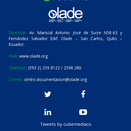
Dirección:
Av. Mariscal Antonio José de Sucre N58-63 y
Fernández Salvador Edif. Olade – San Carlos, Quito –
Ecuador.
Web:
www.olade.org
Teléfono:
(593 2) 259 8122 / 2598 280
Correo:
centro.documentacion@olade.org
Tweets by cubemediaco