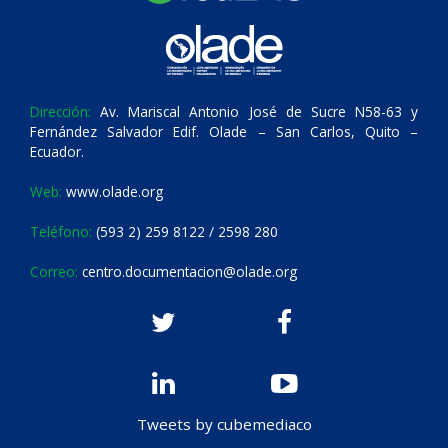
Dirección:
Av. Mariscal Antonio José de Sucre N58-63 y
Fernández Salvador Edif. Olade – San Carlos, Quito –
Ecuador.
Web:
www.olade.org
Teléfono:
(593 2) 259 8122 / 2598 280
Correo:
centro.documentacion@olade.org
Tweets by cubemediaco