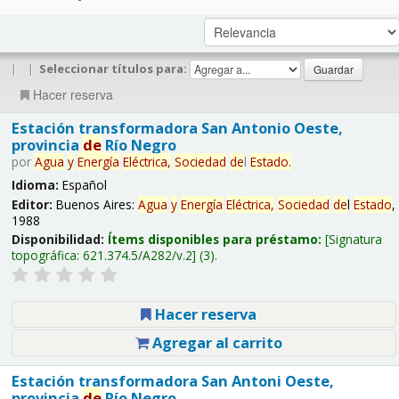
|
|
Seleccionar títulos para:
Hacer reserva
Estación transformadora San Antonio Oeste,
provincia
de
Río Negro
por
Agua
y
Energía
Eléctrica,
Sociedad
de
l
Estado
.
Idioma:
Español
Editor:
Buenos Aires:
Agua
y
Energía
Eléctrica,
Sociedad
de
l
Estado
,
1988
Disponibilidad:
Ítems disponibles para préstamo:
Signatura
topográfica:
621.374.5/A282/v.2
(3).
Hacer reserva
Agregar al carrito
Estación transformadora San Antoni Oeste,
provincia
de
Río Negro