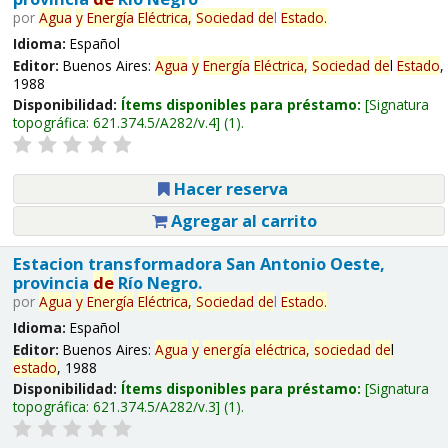
por
Agua
y
Energía
Eléctrica,
Sociedad
de
l
Estado
.
Idioma:
Español
Editor:
Buenos Aires:
Agua
y
Energía
Eléctrica,
Sociedad
de
l
Estado
,
1988
Disponibilidad:
Ítems disponibles para préstamo:
Signatura
topográfica:
621.374.5/A282/v.4
(1).
Hacer reserva
Agregar al carrito
Estacion transformadora San Antonio Oeste,
provincia
de
Río Negro.
por
Agua
y
Energía
Eléctrica,
Sociedad
de
l
Estado
.
Idioma:
Español
Editor:
Buenos Aires:
Agua
y
energía
eléctrica,
sociedad
de
l
estado
, 1988
Disponibilidad:
Ítems disponibles para préstamo:
Signatura
topográfica:
621.374.5/A282/v.3
(1).