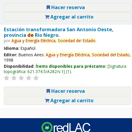
Hacer reserva
Agregar al carrito
Estación transformadora San Antonio Oeste,
provincia
de
Río Negro.
por
Agua
y
Energía
Eléctrica,
Sociedad
de
l
Estado
.
Idioma:
Español
Editor:
Buenos Aires:
Agua
y
Energía
Eléctrica,
Sociedad
de
l
Estado
,
1998
Disponibilidad:
Ítems disponibles para préstamo:
Signatura
topográfica:
621.374.5/A282/v.1
(1).
Hacer reserva
Agregar al carrito